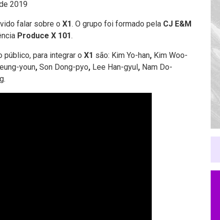
 de 2019
ido falar sobre o
X1
. O grupo foi formado pela
CJ E&M
ência
Produce X 101
.
o público, para integrar o
X1
são: Kim Yo-han
,
Kim Woo-
eung-youn
,
Son Dong-pyo
,
Lee Han-gyul
,
Nam Do-
g.