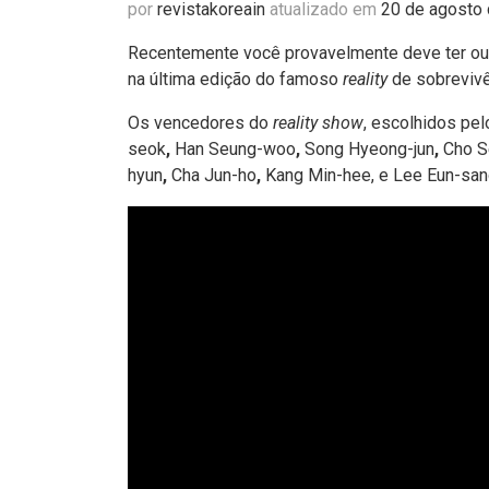
por
revistakoreain
atualizado em
20 de agosto
Recentemente você provavelmente deve ter ouv
na última edição do famoso
reality
de sobreviv
Os vencedores do
reality show
, escolhidos pel
seok
,
Han Seung-woo
,
Song Hyeong-jun
,
Cho S
hyun
,
Cha Jun-ho
,
Kang Min-hee, e
Lee Eun-san