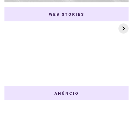
WEB STORIES
7 K-dramas Enemies
Thai Dramas com
to Lovers
First e Khaotung
ANÚNCIO