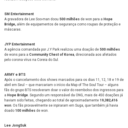
SM Entertainment
A gravadora de Lee Soo-man doou
500 milhões
de won para a
Hope
Bridge,
além de equipamentos de segurança como roupas de proteção e
máscaras.
JYP Entertainment
A agência comandada por J.Y Park realizou uma doação de
500 milhões
de wons para a
Community Chest of Korea
, direcionada aos afetados
pelo corona vírus na Coreia do Sul.
ARMY e BTS
Após o cancelamento dos shows marcados para os dias 11, 12, 18 e 19 de
abril em Seul – que marcariam o início da Map of The Soul Tour – alguns
fãs do grupo BTS resolveram doar o valor do reembolso dos ingressos para
a
Hope Bridge
. Segundo um responsável da ONG, mais de 450 doações já
haviam sido feitas, chegando ao total de aproximadamente
19,382,416
won
. Os fãs provavelmente se inpiraram em Suga, que também já havia
doado
100 milhões
de won.
Lee JongSuk