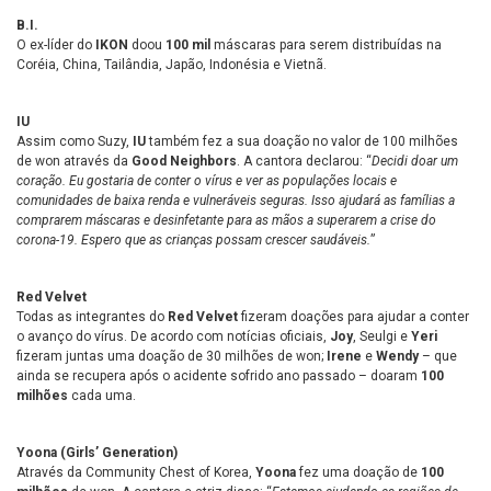
B.I.
O ex-líder do
IKON
doou
100 mil
máscaras para serem distribuídas na
Coréia, China, Tailândia, Japão, Indonésia e Vietnã.
IU
Assim como Suzy,
IU
também fez a sua doação no valor de 100 milhões
de won através da
Good Neighbors
. A cantora declarou: “
Decidi doar um
coração. Eu gostaria de conter o vírus e ver as populações locais e
comunidades de baixa renda e vulneráveis seguras. Isso ajudará as famílias a
comprarem máscaras e desinfetante para as mãos a superarem a crise do
corona-19. Espero que as crianças possam crescer saudáveis.
”
Red Velvet
Todas as integrantes do
Red Velvet
fizeram doações para ajudar a conter
o avanço do vírus. De acordo com notícias oficiais,
Joy
, Seulgi e
Yeri
fizeram juntas uma doação de 30 milhões de won;
Irene
e
Wendy
– que
ainda se recupera após o acidente sofrido ano passado – doaram
100
milhões
cada uma.
Yoona (Girls’ Generation)
Através da Community Chest of Korea,
Yoona
fez uma doação de
100