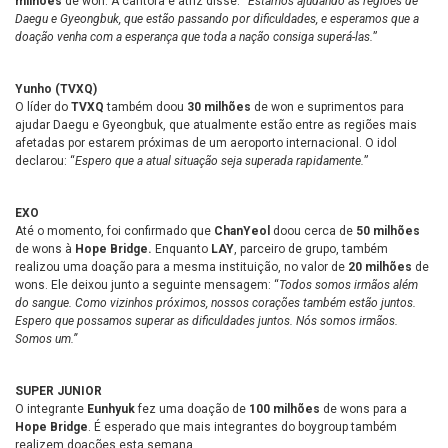
milhões
de won. A cantora e atriz disse: “
Estamos ajudando as regiões de
Daegu e Gyeongbuk, que estão passando por dificuldades, e esperamos que a
doação venha com a esperança que toda a nação consiga superá-las.
”
Yunho (TVXQ)
O líder do
TVXQ
também doou
30 milhões
de won e suprimentos para
ajudar Daegu e Gyeongbuk, que atualmente estão entre as regiões mais
afetadas por estarem próximas de um aeroporto internacional. O idol
declarou: “
Espero que a atual situação seja superada rapidamente.
”
EXO
Até o momento, foi confirmado que
ChanYeol
doou cerca de
50 milhões
de wons à
Hope Bridge.
Enquanto
LAY
, parceiro de grupo, também
realizou uma doação para a mesma instituição, no valor de
20 milhões
de
wons. Ele deixou junto a seguinte mensagem: “
Todos somos irmãos além
do sangue. Como vizinhos próximos, nossos corações também estão juntos.
Espero que possamos superar as dificuldades juntos. Nós somos irmãos.
Somos um.”
SUPER JUNIOR
O integrante
Eunhyuk
fez uma doação de
100 milhões
de wons para a
Hope Bridge
. É esperado que mais integrantes do boygroup também
realizem doações esta semana.