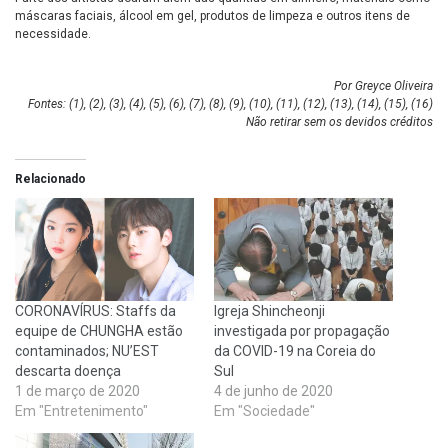
máscaras faciais, álcool em gel, produtos de limpeza e outros itens de
necessidade.
Por Greyce Oliveira
Fontes: (
1
), (
2
), (
3
), (
4
), (
5
), (
6
), (
7
), (
8
), (
9
), (
10
), (
11
), (
12
), (
13
), (
14
), (
15
), (
16
)
Não retirar sem os devidos créditos
Relacionado
CORONAVÍRUS: Staffs da
Igreja Shincheonji
equipe de CHUNGHA estão
investigada por propagação
contaminados; NU’EST
da COVID-19 na Coreia do
descarta doença
Sul
1 de março de 2020
4 de junho de 2020
Em "Entretenimento"
Em "Sociedade"