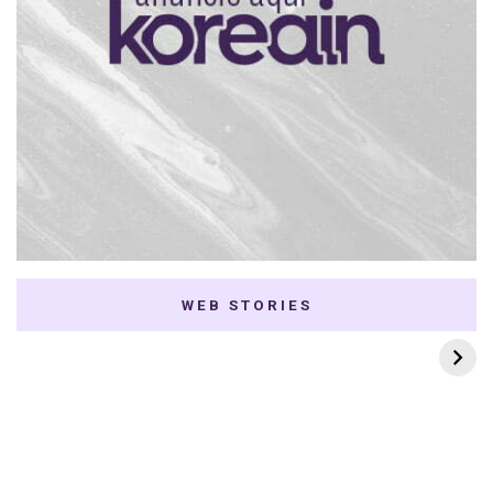
WEB STORIES
7 K-dramas Enemies
Thai Dramas com
to Lovers
First e Khaotung