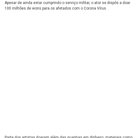
Apesar de ainda estar cumprindo o serviço militar, o ator se dispôs a doar
100 milhões de wons para os afetados com o Corona Vírus.
Parte dos artistas doaram além das quantias em dinheiro, materiais como