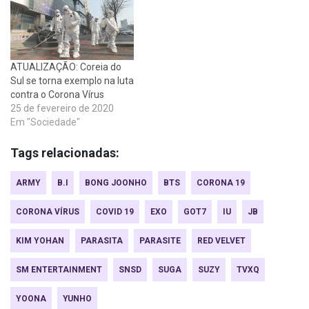
ATUALIZAÇÃO: Coreia do
Sul se torna exemplo na luta
contra o Corona Vírus
25 de fevereiro de 2020
Em "Sociedade"
Tags relacionadas:
ARMY
B.I
BONG JOONHO
BTS
CORONA 19
CORONA VÍRUS
COVID 19
EXO
GOT7
IU
JB
KIM YOHAN
PARASITA
PARASITE
RED VELVET
SM ENTERTAINMENT
SNSD
SUGA
SUZY
TVXQ
YOONA
YUNHO