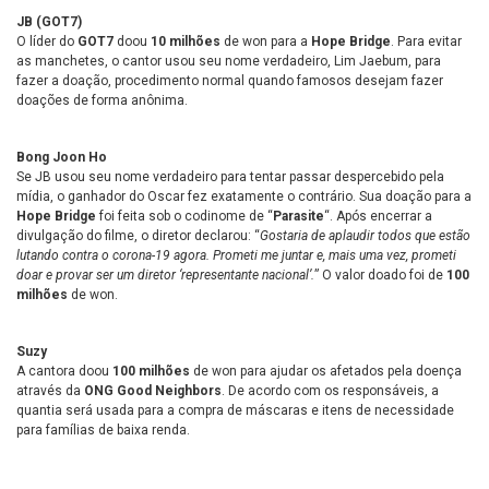
JB (GOT7)
O líder do
GOT7
doou
10 milhões
de won para a
Hope Bridge
. Para evitar
as manchetes, o cantor usou seu nome verdadeiro, Lim Jaebum, para
fazer a doação, procedimento normal quando famosos desejam fazer
doações de forma anônima.
Bong Joon Ho
Se JB usou seu nome verdadeiro para tentar passar despercebido pela
mídia, o ganhador do Oscar fez exatamente o contrário. Sua doação para a
Hope Bridge
foi feita sob o codinome de “
Parasite
“. Após encerrar a
divulgação do filme, o diretor declarou: “
Gostaria de aplaudir todos que estão
lutando contra o corona-19 agora. Prometi me juntar e, mais uma vez, prometi
doar e provar ser um diretor ‘representante nacional’.
” O valor doado foi de
100
milhões
de won.
Suzy
A cantora doou
100 milhões
de won para ajudar os afetados pela doença
através da
ONG Good Neighbors
. De acordo com os responsáveis, a
quantia será usada para a compra de máscaras e itens de necessidade
para famílias de baixa renda.