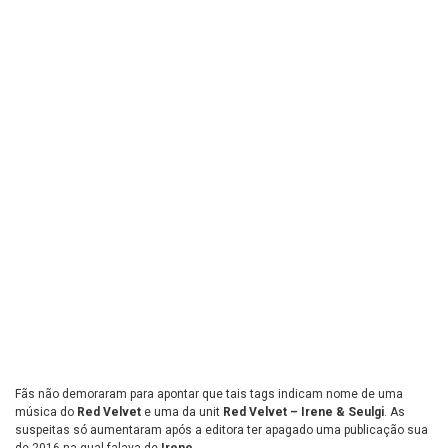
Fãs não demoraram para apontar que tais tags indicam nome de uma
música do
Red Velvet
e uma da unit
Red Velvet – Irene & Seulgi
. As
suspeitas só aumentaram após a editora ter apagado uma publicação sua
de 2016 na qual falava de
Irene
.