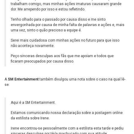
trabalham comigo, mas minhas ações imaturas causaram grande
dor. Me arrependo por isso e estou refletindo.
Tenho olhado para o passado por causa disso e me sinto
envergonhada por causa de minha falta de palavras e ações e, mais
uma vez, sinto o quão precioso a equipe é.
Serei mais cuidadosa com minhas ações no futuro para que isso
não aconteça novamente.
Peço sinceras desculpas aos fãs que me apoiam e todos que
ficaram preocupados por causa disso.
A
SM Entertainment
também divulgou uma nota sobre o caso na qual lê-
se:
Aqui é a SM Entertainment.
Estamos comunicando nossa declaração sobre a postagem online
da estilista sobre Irene.
Irene encontrou-se pessoalmente com a estilista esta tarde e pediu
sinceras desculpas por tê-la machucado com sua atitude