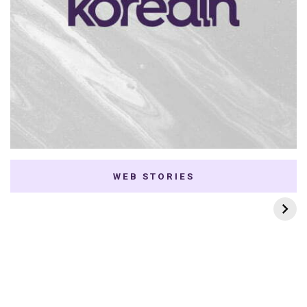
WEB STORIES
7 K-dramas Enemies
Thai Dramas com
to Lovers
First e Khaotung