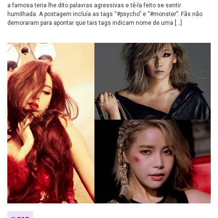
a famosa teria lhe dito palavras agressivas e tê-la feito se sentir
humilhada. A postagem incluía as tags “#psycho” e “#monster”. Fãs não
demoraram para apontar que tais tags indicam nome de uma […]