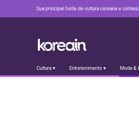
Sua principal fonte de cultura coreana e conte
Cultura ▾
Entretenimento ▾
Moda & L