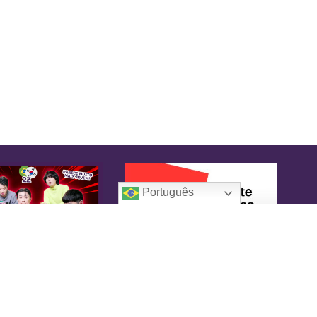
Português
oreaIN