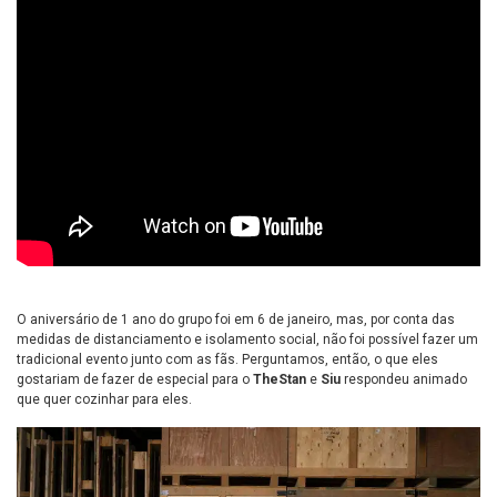
O aniversário de 1 ano do grupo foi em 6 de janeiro, mas, por conta das
medidas de distanciamento e isolamento social, não foi possível fazer um
tradicional evento junto com as fãs. Perguntamos, então, o que eles
gostariam de fazer de especial para o
TheStan
e
Siu
respondeu animado
que quer cozinhar para eles.