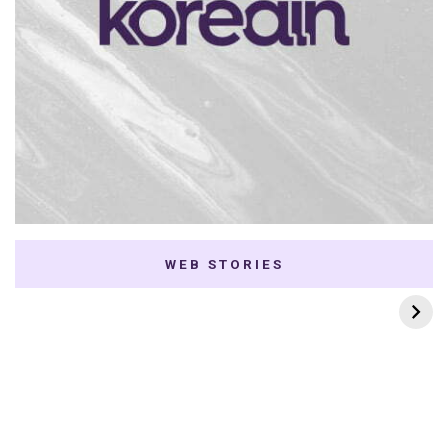
WEB STORIES
7 K-dramas Enemies
Thai Dramas com
to Lovers
First e Khaotung