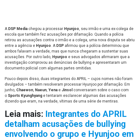
A
DSP Media
chegou a processar
Hyunjoo
, seu irmão e uma ex-colega de
escola que também fez acusações por difamação. Quando a polícia
retirou as acusações contra o irmão e a colega, uma nova disputa se abriu
entre a agência e
Hyunjoo
. A
DSP
afirmou que a polícia determinou que
ambos falavam a verdade, mas que nunca chegaram a sustentar suas
acusações. Por outro lado,
Hyunjoo
e seus advogados afirmaram que a
investigação comprovou as denúncias de bullying e apresentaram um
documento policial com algumas partes omitidas.
Pouco depois disso, duas integrantes do APRIL – cujos nomes não foram
divulgados – também resolveram processar Hyunjoo por difamação. Em
junho,
Chaewon
,
Naeun
,
Yena
e
Jinsol
conversaram sobre o caso com
o
Sports Kyunghyang
e tentaram esclarecer algumas das acusações
dizendo que eram, na verdade, vítimas de uma série de mentiras.
Leia mais:
Integrantes do APRIL
detalham acusações de bullying
envolvendo o grupo e Hyunjoo em