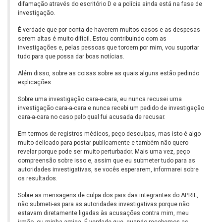
difamação através do escritório D e a polícia ainda está na fase de
investigação.
É verdade que por conta de haverem muitos casos e as despesas
serem altas é muito difícil. Estou contribuindo com as
investigações e, pelas pessoas que torcem por mim, vou suportar
tudo para que possa dar boas notícias.
Além disso, sobre as coisas sobre as quais alguns estão pedindo
explicações.
Sobre uma investigação cara-a-cara, eu nunca recusei uma
investigação cara-a-cara e nunca recebi um pedido de investigação
cara-a-cara no caso pelo qual fui acusada de recusar.
Em termos de registros médicos, peço desculpas, mas isto é algo
muito delicado para postar publicamente e também não quero
revelar porque pode ser muito perturbador. Mais uma vez, peço
compreensão sobre isso e, assim que eu submeter tudo para as
autoridades investigativas, se vocês esperarem, informarei sobre
os resultados.
Sobre as mensagens de culpa dos pais das integrantes do APRIL,
não submeti-as para as autoridades investigativas porque não
estavam diretamente ligadas às acusações contra mim, meu
irmão, ou minha amiga. É verdade que, quando recebemos as