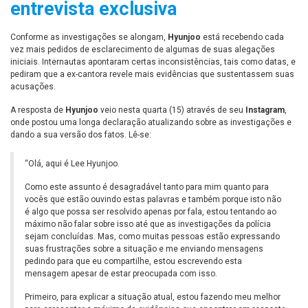
entrevista exclusiva
Conforme as investigações se alongam,
Hyunjoo
está recebendo cada
vez mais pedidos de esclarecimento de algumas de suas alegações
iniciais. Internautas apontaram certas inconsistências, tais como datas, e
pediram que a ex-cantora revele mais evidências que sustentassem suas
acusações.
A resposta de
Hyunjoo
veio nesta quarta (15) através de seu
Instagram
,
onde postou uma longa declaração atualizando sobre as investigações e
dando a sua versão dos fatos. Lê-se:
“Olá, aqui é Lee Hyunjoo.
Como este assunto é desagradável tanto para mim quanto para
vocês que estão ouvindo estas palavras e também porque isto não
é algo que possa ser resolvido apenas por fala, estou tentando ao
máximo não falar sobre isso até que as investigações da polícia
sejam concluídas. Mas, como muitas pessoas estão expressando
suas frustrações sobre a situação e me enviando mensagens
pedindo para que eu compartilhe, estou escrevendo esta
mensagem apesar de estar preocupada com isso.
Primeiro, para explicar a situação atual, estou fazendo meu melhor