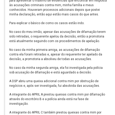
para apresentar o máximo de evidências que encontrar em resposta
às acusações criminais contra mim, minha família e meus
conhecidos. Houveram processos adicionais depois que postei
minha declaração, então aqui estão mais casos do que antes.
Para explicar o básico de como os casos estão indo.
No caso do meu irmão, apesar das acusações de difamação terem
sido retiradas, o requerente apelou da decisão, então a promotoria
está atualmente seguindo com os procedimentos de apelação.
No caso da minha primeira amiga, as acusações de difamação
contra ela foram retiradas e, apesar do requerente ter apelado da
decisão, a promotoria a absolveu de todas as acusações.
No caso da minha segunda amiga, ela foi investigada pela polícia
sob acusação de difamação e está aguardado a decisão.
A DSP abriu uma queixa adicional contra mim por obstrução de
negócios e, após ser investigada, fui absolvida das acusações.
A integrante do APRIL A prestou queixas contra mim por difamação
através do escritório B e a polícia ainda está na fase de
investigação.
A integrante do APRIL C também prestou queixas contra mim por