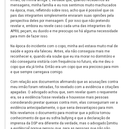
mensagens, minha família e eu nos sentimos muito machucados
na época, mas, refletindo sobre isso, acho que é possível que os
pais das integrantes simplesmente enviaram suas opiniões pela
perspectiva deles por mensagem. É por isso que não pretendo
revelar e, embora eu revele caso cada uma das integrantes do
APRIL peçam, eu duvido e me preocupo se há alguma necessidade
para mim de fazer isso.
Na época do incidente com o copo, minha avó estava muito mal de
saúde e agora ela faleceu. Antes, ela não conseguia mais me
reconhecer e, quando ela soube que eu iria morar no dormitório e
não conseguiria visitá-la com frequência no futuro, ela me deu o
copo que ela já tinha. Então era um copo que era precioso para mim
e que sempre carregava comigo.
Com relação aos documentos afirmando que as acusações contra
meu irmão foram retiradas, foi revelado com a evidência e citações
apagadas. O advogado achou que, sem revelar quem o requerente
era, se a evidência fosse revelada e houvesse mais pessoas
considerando prestar queixas contra mim, elas conseguiriam ver a
evidência antecipadamente, o que seria desvantajoso para mim.
Nós revelamos o documento para mostrar que a polícia tomou
conhecimento de que eu sofria bullying e que a declaração de
imprensa da DSP era diferente da verdade, mas o advogado [omitiu
a evidência] porque pensou que, para as pessoas que não são