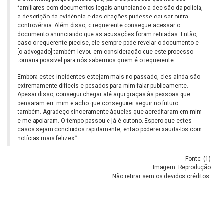
familiares com documentos legais anunciando a decisão da polícia,
a descrição da evidência e das citações pudesse causar outra
controvérsia. Além disso, o requerente consegue acessar o
documento anunciando que as acusações foram retiradas. Então,
caso o requerente precise, ele sempre pode revelar o documento e
[o advogado] também levou em consideração que este processo
tornaria possível para nós sabermos quem é o requerente.
Embora estes incidentes estejam mais no passado, eles ainda são
extremamente difíceis e pesados para mim falar publicamente.
Apesar disso, consegui chegar até aqui graças às pessoas que
pensaram em mim e acho que conseguirei seguir no futuro
também. Agradeço sinceramente àqueles que acreditaram em mim
e me apoiaram. O tempo passou e já é outono. Espero que estes
casos sejam concluídos rapidamente, então poderei saudá-los com
notícias mais felizes.”
Fonte: (
1
)
Imagem: Reprodução
Não retirar sem os devidos créditos.