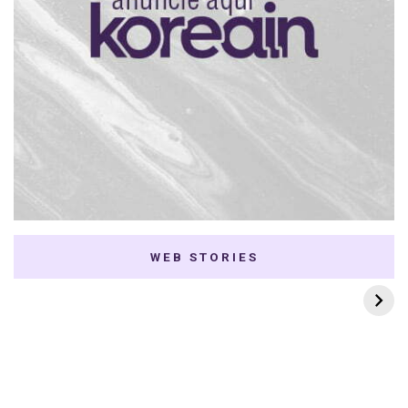
WEB STORIES
7 K-dramas Enemies
Thai Dramas com
to Lovers
First e Khaotung