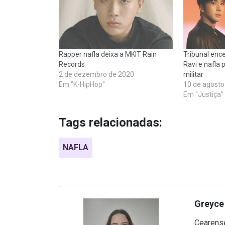
Rapper nafla deixa a MKIT Rain
Tribunal enc
Records
Ravi e nafla 
2 de dezembro de 2020
militar
Em "K-HipHop"
10 de agosto
Em "Justiça"
Tags relacionadas:
NAFLA
Greyce 
Cearense