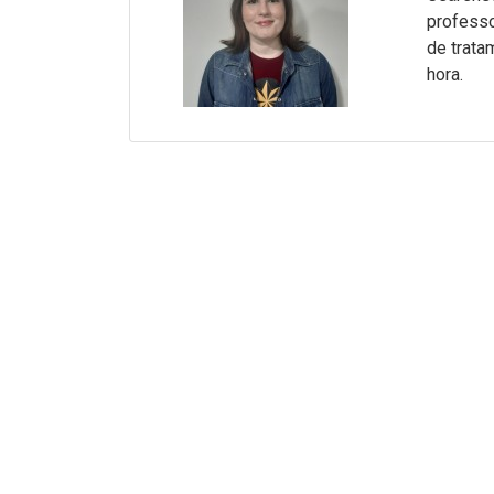
professo
de trata
hora.