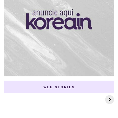
WEB STORIES
7 K-dramas Enemies
Thai Dramas com
to Lovers
First e Khaotung