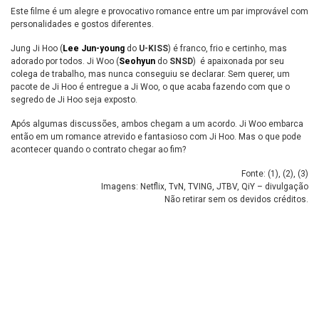
Este filme é um alegre e provocativo romance entre um par improvável com
personalidades e gostos diferentes.
Jung Ji Hoo (
Lee Jun-young
do
U-KISS
) é franco, frio e certinho, mas
adorado por todos. Ji Woo (
Seohyun
do
SNSD
) é apaixonada por seu
colega de trabalho, mas nunca conseguiu se declarar. Sem querer, um
pacote de Ji Hoo é entregue a Ji Woo, o que acaba fazendo com que o
segredo de Ji Hoo seja exposto.
Após algumas discussões, ambos chegam a um acordo. Ji Woo embarca
então em um romance atrevido e fantasioso com Ji Hoo. Mas o que pode
acontecer quando o contrato chegar ao fim?
Fonte: (
1
), (
2
), (
3
)
Imagens: Netflix, TvN, TVING, JTBV, QiY – divulgação
Não retirar sem os devidos créditos.