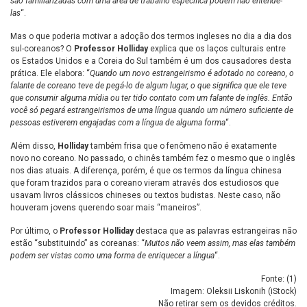
são familiarizadas com uma área de trabalho específica podem não entendê-
las
“.
Mas o que poderia motivar a adoção dos termos ingleses no dia a dia dos
sul-coreanos? O
Professor Holliday
explica que os laços culturais entre
os Estados Unidos e a Coreia do Sul também é um dos causadores desta
prática. Ele elabora: “
Quando um novo estrangeirismo é adotado no coreano, o
falante de coreano teve de pegá-lo de algum lugar, o que significa que ele teve
que consumir alguma mídia ou ter tido contato com um falante de inglês. Então
você só pegará estrangeirismos de uma língua quando um número suficiente de
pessoas estiverem engajadas com a língua de alguma forma
“.
Além disso,
Holliday
também frisa que o fenômeno não é exatamente
novo no coreano. No passado, o chinês também fez o mesmo que o inglês
nos dias atuais. A diferença, porém, é que os termos da língua chinesa
que foram trazidos para o coreano vieram através dos estudiosos que
usavam livros clássicos chineses ou textos budistas. Neste caso, não
houveram jovens querendo soar mais “maneiros”.
Por último, o
Professor Holliday
destaca que as palavras estrangeiras não
estão “substituindo” as coreanas: “
Muitos não veem assim, mas elas também
podem ser vistas como uma forma de enriquecer a língua
“.
Fonte: (
1
)
Imagem: Oleksii Liskonih (iStock)
Não retirar sem os devidos créditos.