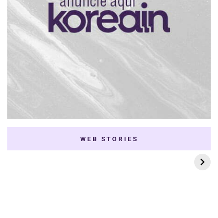
WEB STORIES
7 K-dramas Enemies
Thai Dramas com
to Lovers
First e Khaotung