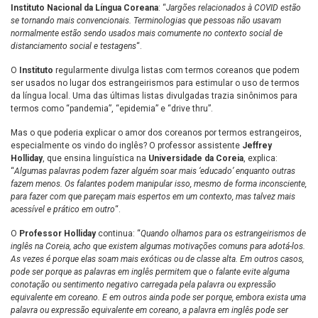
Instituto Nacional da Língua Coreana
: “
Jargões relacionados à COVID estão
se tornando mais convencionais. Terminologias que pessoas não usavam
normalmente estão sendo usados mais comumente no contexto social de
distanciamento social e testagens
“.
O
Instituto
regularmente divulga listas com termos coreanos que podem
ser usados no lugar dos estrangeirismos para estimular o uso de termos
da língua local. Uma das últimas listas divulgadas trazia sinônimos para
termos como “pandemia”, “epidemia” e “drive thru”.
Mas o que poderia explicar o amor dos coreanos por termos estrangeiros,
especialmente os vindo do inglês? O professor assistente
Jeffrey
Holliday
, que ensina linguística na
Universidade da Coreia
, explica:
“
Algumas palavras podem fazer alguém soar mais ‘educado’ enquanto outras
fazem menos. Os falantes podem manipular isso, mesmo de forma inconsciente,
para fazer com que pareçam mais espertos em um contexto, mas talvez mais
acessível e prático em outro
“.
O
Professor Holliday
continua: “
Quando olhamos para os estrangeirismos de
inglês na Coreia, acho que existem algumas motivações comuns para adotá-los.
As vezes é porque elas soam mais exóticas ou de classe alta. Em outros casos,
pode ser porque as palavras em inglês permitem que o falante evite alguma
conotação ou sentimento negativo carregada pela palavra ou expressão
equivalente em coreano. E em outros ainda pode ser porque, embora exista uma
palavra ou expressão equivalente em coreano, a palavra em inglês pode ser