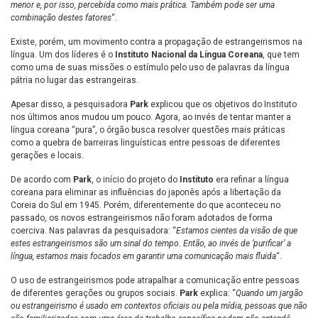
menor e, por isso, percebida como mais prática. Também pode ser uma
combinação destes fatores
“.
Existe, porém, um movimento contra a propagação de estrangeirismos na
língua. Um dos líderes é o
Instituto Nacional da Língua Coreana
, que tem
como uma de suas missões o estímulo pelo uso de palavras da língua
pátria no lugar das estrangeiras.
Apesar disso, a pesquisadora
Park
explicou que os objetivos do Instituto
nos últimos anos mudou um pouco. Agora, ao invés de tentar manter a
língua coreana “pura”, o órgão busca resolver questões mais práticas
como a quebra de barreiras linguísticas entre pessoas de diferentes
gerações e locais.
De acordo com
Park
, o início do projeto do
Instituto
era refinar a língua
coreana para eliminar as influências do japonês após a libertação da
Coreia do Sul em 1945. Porém, diferentemente do que aconteceu no
passado, os novos estrangeirismos não foram adotados de forma
coerciva. Nas palavras da pesquisadora: “
Estamos cientes da visão de que
estes estrangeirismos são um sinal do tempo. Então, ao invés de ‘purificar’ a
língua, estamos mais focados em garantir uma comunicação mais fluida
“.
O uso de estrangeirismos pode atrapalhar a comunicação entre pessoas
de diferentes gerações ou grupos sociais.
Park
explica: “
Quando um jargão
ou estrangeirismo é usado em contextos oficiais ou pela mídia, pessoas que não