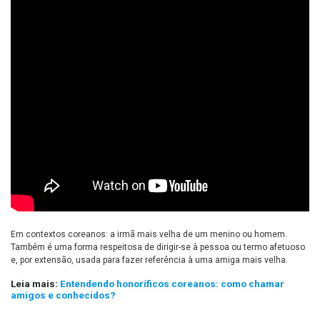
Em contextos coreanos: a irmã mais velha de um menino ou homem.
Também é uma forma respeitosa de dirigir-se à pessoa ou termo afetuoso
e, por extensão, usada para fazer referência à uma amiga mais velha.
Leia mais:
Entendendo honoríficos coreanos: como chamar
amigos e conhecidos?