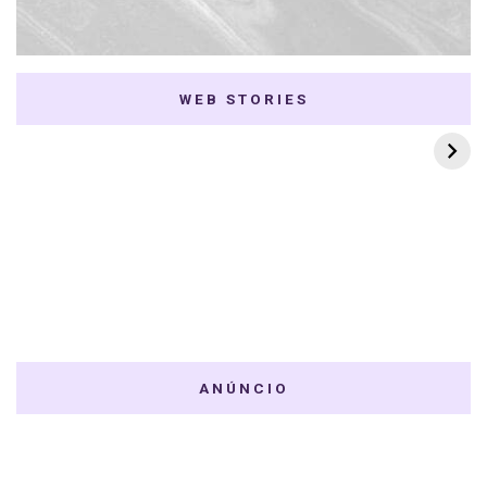
WEB STORIES
7 K-dramas Enemies
Thai Dramas com
to Lovers
First e Khaotung
ANÚNCIO