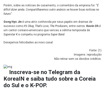
Porém, sobre as notícias de casamento, o comentário da empresa foi: “
É
difícil dizer ainda. Compartilharemos outro anúncio se houver boas notícias no
futuro
“.
Gong Hyo Jin
é uma atriz conhecida por seus papéis em dramas de
sucesso como
It’s Okay, That’s Love
,
The Producers
, entre outros.
Kevin Oh
é
um cantor coreano-americano que venceu a sétima temporada de
Superstar K
e competiu no programa
Super Band
.
Desejamos felicidades ao novo casal.
Fonte: (
1
)
Imagens: reprodução
Não retirar sem os devidos créditos.
Inscreva-se no
Telegram da
KoreaIN
e saiba tudo sobre a Coreia
do Sul e o K-POP.