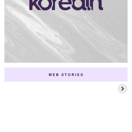
WEB STORIES
7 K-dramas Enemies
Thai Dramas com
to Lovers
First e Khaotung