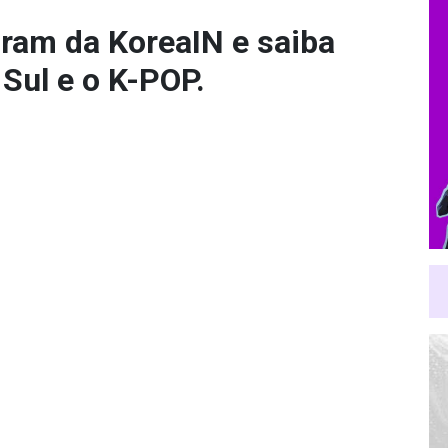
gram da KoreaIN
e saiba
 Sul e o K-POP.