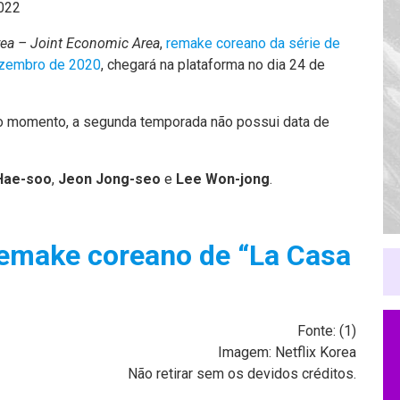
2022
rea – Joint Economic Area
,
remake coreano da série de
zembro de 2020
, chegará na plataforma no dia 24 de
é o momento, a segunda temporada não possui data de
Hae-soo
,
Jeon Jong-seo
e
Lee Won-jong
.
remake coreano de “La Casa
Fonte: (
1
)
Imagem: Netflix Korea
Não retirar sem os devidos créditos.