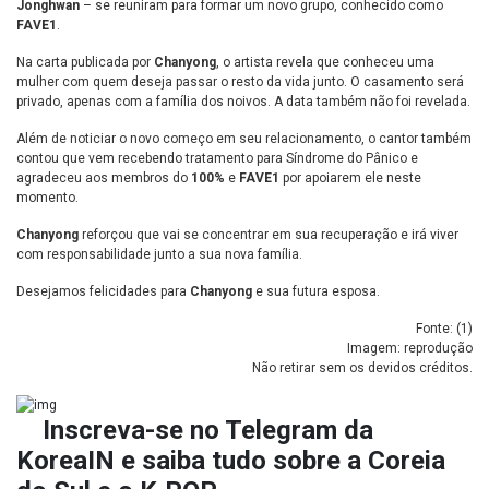
Jonghwan
– se reuniram para formar um novo grupo, conhecido como
FAVE1
.
Na carta publicada por
Chanyong
, o artista revela que conheceu uma
mulher com quem deseja passar o resto da vida junto. O casamento será
privado, apenas com a família dos noivos. A data também não foi revelada.
Além de noticiar o novo começo em seu relacionamento, o cantor também
contou que vem recebendo tratamento para Síndrome do Pânico e
agradeceu aos membros do
100%
e
FAVE1
por apoiarem ele neste
momento.
Chanyong
reforçou que vai se concentrar em sua recuperação e irá viver
com responsabilidade junto a sua nova família.
Desejamos felicidades para
Chanyong
e sua futura esposa.
Fonte: (
1
)
Imagem: reprodução
Não retirar sem os devidos créditos.
Inscreva-se no
Telegram da
KoreaIN
e saiba tudo sobre a Coreia