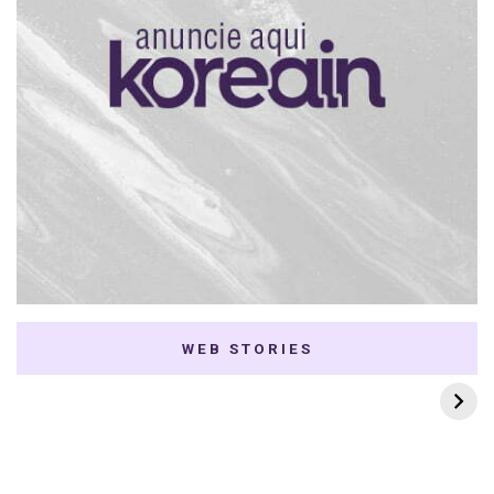
WEB STORIES
7 K-dramas Enemies
Thai Dramas com
to Lovers
First e Khaotung