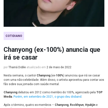
COTIDIANO
Chanyong (ex-100%) anuncia que
irá se casar
por
Thainá Doble
atualizado em
2 de maio de 2022
Nesta semana, o cantor
Chanyong
(ex-
100%
) anunciou que irá se casar
com uma não-celebridade. Além disso, o artista aproveitou para contar aos
fãs sobre sua jornada com saúde mental.
Chanyong
debutou em 2012 como membro do 100%, agenciado pela
TOP
Media
.
Porém, em setembro de 2021, o grupo deu disband
.
Após o término, quatro ex-membros –
Chanyong
,
Rockhyun
,
Hyukjin
e