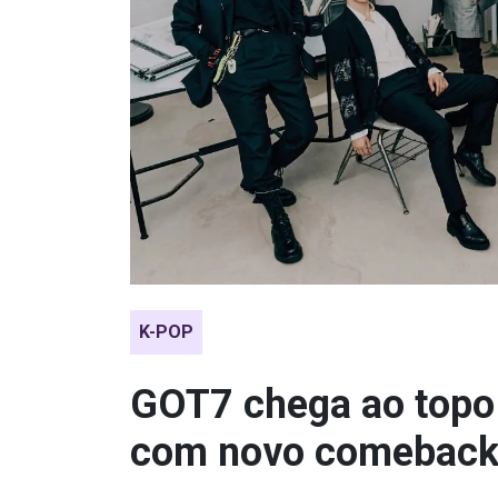
K-POP
GOT7 chega ao topo
com novo comebac