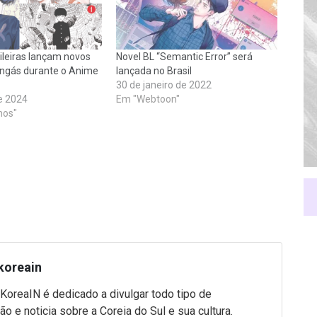
ileiras lançam novos
Novel BL “Semantic Error” será
angás durante o Anime
lançada no Brasil
30 de janeiro de 2022
e 2024
Em "Webtoon"
hos"
koreain
 KoreaIN é dedicado a divulgar todo tipo de
ão e noticia sobre a Coreia do Sul e sua cultura.