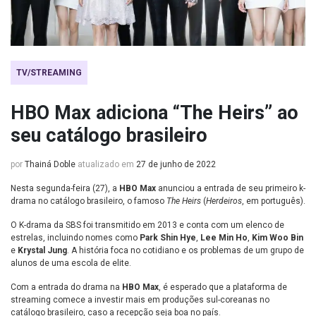
TV/STREAMING
HBO Max adiciona “The Heirs” ao
seu catálogo brasileiro
por
Thainá Doble
atualizado em
27 de junho de 2022
Nesta segunda-feira (27), a
HBO Max
anunciou a entrada de seu primeiro k-
drama no catálogo brasileiro, o famoso
The Heirs
(
Herdeiros
, em português).
O K-drama da SBS foi transmitido em 2013 e conta com um elenco de
estrelas, incluindo nomes como
Park Shin Hye
,
Lee Min Ho
,
Kim Woo Bin
e
Krystal Jung
. A história foca no cotidiano e os problemas de um grupo de
alunos de uma escola de elite.
Com a entrada do drama na
HBO Max
, é esperado que a plataforma de
streaming comece a investir mais em produções sul-coreanas no
catálogo brasileiro, caso a recepção seja boa no país.