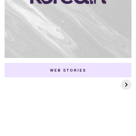
WEB STORIES
7 K-dramas Enemies
Thai Dramas com
to Lovers
First e Khaotung