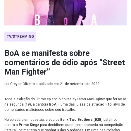
TV/STREAMING
BoA se manifesta sobre
comentários de ódio após “Street
Man Fighter”
por
Greyce Oliveira
atualizado em
21 de setembro de 2022
Após a exibição do último episódio do reality
Street Man Fighter
que foi ao ar
na segunda (19), a cantora
BoA
– uma das juízas da atração – foi alvo de
comentários maliciosos sobre seu trabalho.
No episódio em questão, a equipe
Bank Two Brothers
(
B2B
) batalhou
contra a
Prime Kingz
para decidirem quem permaneceria na competição.
Para tal, o time teria que ganhar 3 das 5 rodadas. Em uma das rodadas,