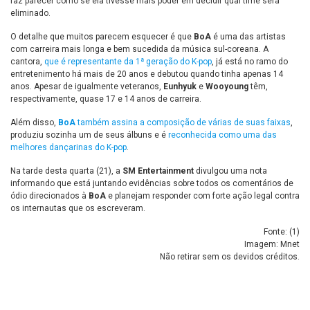
faz parecer como se ela tivesse mais poder em decidir qual time será
eliminado.
O detalhe que muitos parecem esquecer é que
BoA
é uma das artistas
com carreira mais longa e bem sucedida da música sul-coreana. A
cantora,
que é representante da 1ª geração do K-pop
, já está no ramo do
entretenimento há mais de 20 anos e debutou quando tinha apenas 14
anos. Apesar de igualmente veteranos,
Eunhyuk
e
Wooyoung
têm,
respectivamente, quase 17 e 14 anos de carreira.
Além disso,
BoA
também assina a composição de várias de suas faixas
,
produziu sozinha um de seus álbuns e é
reconhecida como uma das
melhores dançarinas do K-pop
.
Na tarde desta quarta (21), a
SM Entertainment
divulgou uma nota
informando que está juntando evidências sobre todos os comentários de
ódio direcionados à
BoA
e planejam responder com forte ação legal contra
os internautas que os escreveram.
Fonte: (
1
)
Imagem: Mnet
Não retirar sem os devidos créditos.