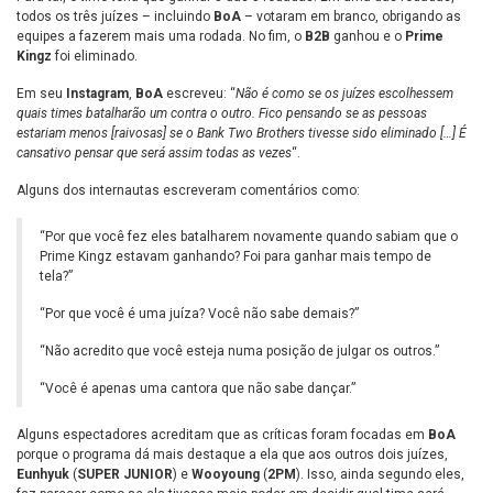
todos os três juízes – incluindo
BoA
– votaram em branco, obrigando as
equipes a fazerem mais uma rodada. No fim, o
B2B
ganhou e o
Prime
Kingz
foi eliminado.
Em seu
Instagram
,
BoA
escreveu: “
Não é como se os juízes escolhessem
quais times batalharão um contra o outro. Fico pensando se as pessoas
estariam menos [raivosas] se o Bank Two Brothers tivesse sido eliminado […] É
cansativo pensar que será assim todas as vezes
“.
Alguns dos internautas escreveram comentários como:
“Por que você fez eles batalharem novamente quando sabiam que o
Prime Kingz estavam ganhando? Foi para ganhar mais tempo de
tela?”
“Por que você é uma juíza? Você não sabe demais?”
“Não acredito que você esteja numa posição de julgar os outros.”
“Você é apenas uma cantora que não sabe dançar.”
Alguns espectadores acreditam que as críticas foram focadas em
BoA
porque o programa dá mais destaque a ela que aos outros dois juízes,
Eunhyuk
(
SUPER JUNIOR
) e
Wooyoung
(
2PM
). Isso, ainda segundo eles,