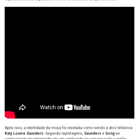
Após isso, a identidade da moça foi revelada como sendo a atriz britânica
Katy Louise Saunders
. Segundo reportagens,
Saunders
e
Song
se