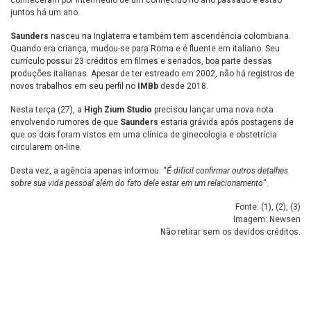
conheceram por intermédio de um conhecido no ano passado e estão
juntos há um ano.
Saunders
nasceu na Inglaterra e também tem ascendência colombiana.
Quando era criança, mudou-se para Roma e é fluente em italiano. Seu
currículo possui 23 créditos em filmes e seriados, boa parte dessas
produções italianas. Apesar de ter estreado em 2002, não há registros de
novos trabalhos em seu perfil no
IMBb
desde 2018.
Nesta terça (27), a
High Zium Studio
precisou lançar uma nova nota
envolvendo rumores de que
Saunders
estaria grávida após postagens de
que os dois foram vistos em uma clínica de ginecologia e obstetrícia
circularem on-line.
Desta vez, a agência apenas informou: “
É difícil confirmar outros detalhes
sobre sua vida pessoal além do fato dele estar em um relacionamento
“.
Fonte: (
1
), (
2
), (
3
)
Imagem: Newsen
Não retirar sem os devidos créditos.