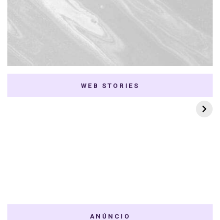
WEB STORIES
7 K-dramas Enemies
Thai Dramas com
to Lovers
First e Khaotung
ANÚNCIO