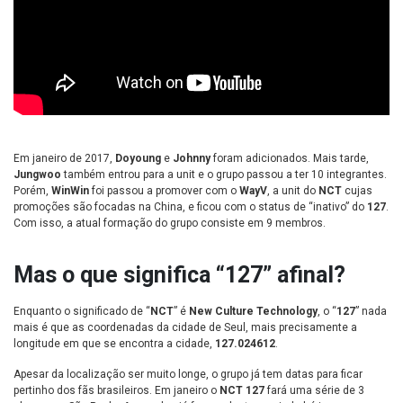
Em janeiro de 2017,
Doyoung
e
Johnny
foram adicionados. Mais tarde,
Jungwoo
também entrou para a unit e o grupo passou a ter 10 integrantes.
Porém,
WinWin
foi passou a promover com o
WayV
, a unit do
NCT
cujas
promoções são focadas na China, e ficou com o status de “inativo” do
127
.
Com isso, a atual formação do grupo consiste em 9 membros.
Mas o que significa “127” afinal?
Enquanto o significado de “
NCT
” é
New Culture Technology
, o “
127
” nada
mais é que as coordenadas da cidade de Seul, mais precisamente a
longitude em que se encontra a cidade,
127.024612
.
Apesar da localização ser muito longe, o grupo já tem datas para ficar
pertinho dos fãs brasileiros. Em janeiro o
NCT 127
fará uma série de 3