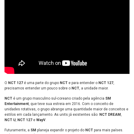
O
NCT 127
é uma parte do grupo
NCT
e para entender o
NCT 127
,
precisamos entender um pouco sobre o
NCT
, a unidade maior.
NCT
é um grupo masculino sul-coreano criado pela agência
SM
Entertainment
, que teve sua estreia em 2016. Com o conceito de
unidades rotativas, o grupo abrange uma quantidade maior de conceitos e
estilos em cada lançamento. As units já existentes são:
NCT DREAM
,
NCT U
,
NCT 127
e
WayV
.
Futuramente, a
SM
planeja expandir o projeto do
NCT
para mais países.