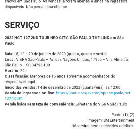
shows em São Paulo. As vendas já foram abertas e ainda há ingressos
disponíveis. Não perca essa chance.
SERVIÇO
2022 NCT 127 2ND TOUR NEO CITY: SÃO PAULO THE LINK em São
Paulo
Data:
18, 19 e 20 de janeiro de 2023 (quarta, quinta e sexta)
Local:
VIBRA São Paulo
–
Av. das Nações Unidas, 17955 – Vila Almeida,
São Paulo – SP, 04795-100
Horário:
20h
Classificação:
Menores de 15 anos somente acompanhados do
responsável legal.
Início das vendas:
14 de dezembro de 2022 (quarta-feira), às 12:00
Venda de ingressos on-line:
https://uhuu.com/evento/sp/sao-paulo/nct-
127-10981
Venda física sem taxa de conveniência:
Bilheteria do VIBRA São Paulo
Fonte: (
1
), (
2
)
Imagem: SM Entertainment
Não retirar sem os devidos créditos.