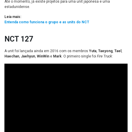
Até o momento, já existe projetos para uma unit japonesa e uma
estadunidense.
Leia mais:
Entenda como funciona o grupo e as units do NCT
NCT 127
A unit foi lançada ainda em 2016 com os membros
Yuta
,
Taeyong
,
Tael
,
Haechan
,
Jaehyun
,
WinWin
e
Mark
. O primeiro single foi
Fire Truck
: