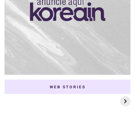
WEB STORIES
7 K-dramas Enemies
Thai Dramas com
to Lovers
First e Khaotung