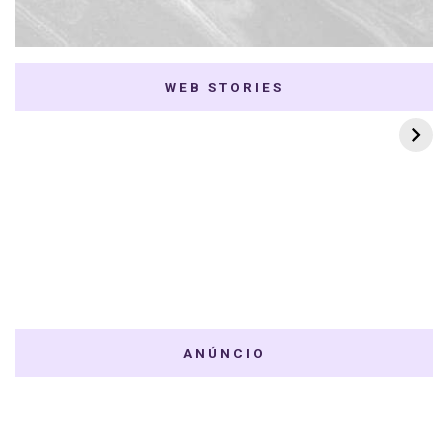
WEB STORIES
7 K-dramas Enemies
Thai Dramas com
to Lovers
First e Khaotung
ANÚNCIO