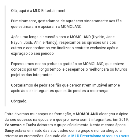
Olá, aqui é a MLD Entertainment.
Primeiramente, gostaríamos de agradecer sinceramente aos fãs
que estimaram e apoiaram o MOMOLAND.
Após uma longa discussão com o MOMOLAND (Hyebin, Jane,
Nayun, JooE, Ahin e Nancy), respeitamos as opiniões uns dos
outros e concordamos em finalizar o contrato exclusivo após a
expiração do seu período.
Expressamos nossa profunda gratidão ao MOMOLAND, que esteve
conosco por um longo tempo, e desejamos o melhor para os futuros
projetos das integrantes.
Gostaríamos de pedir aos fãs que demonstrem imutável amor e
apoio às seis integrantes que estão prestes a recomeçar.
Obrigado.
Entre diversas mudanças na formação, o
MOMOLAND
alcançou o ápice
do seu sucesso na época em que promovia com 9 integrantes. Em 2019,
Yeonwoo
e
Taeha
deixaram o grupo oficialmente. Nesta mesma época,
Daisy
estava em hiato das atividades com o grupo e nunca chegou a
retomar as promoções. Segundo ela,
a
MLD Entertainment
recusou seus