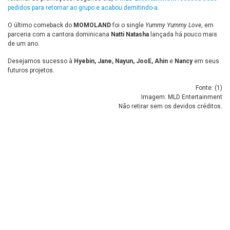
pedidos para retornar ao grupo e acabou demitindo-a
.
O último comeback do
MOMOLAND
foi o single
Yummy Yummy Love
, em
parceria com a cantora dominicana
Natti Natasha
lançada há pouco mais
de um ano.
Desejamos sucesso à
Hyebin, Jane, Nayun, JooE, Ahin
e
Nancy
em seus
futuros projetos.
Fonte: (
1
)
Imagem: MLD Entertainment
Não retirar sem os devidos créditos.