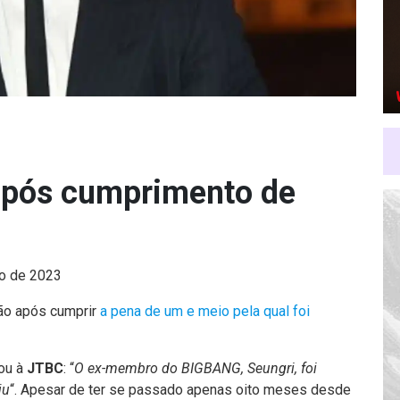
 após cumprimento de
ro de 2023
são após cumprir
a pena de um e meio pela qual foi
ou à
JTBC
: “
O ex-membro do BIGBANG, Seungri, foi
ju
“. Apesar de ter se passado apenas oito meses desde