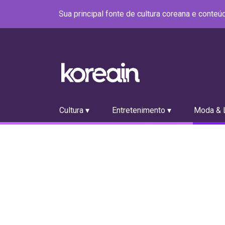
Sua principal fonte de cultura coreana e conte
Cultura ▾
Entretenimento ▾
Moda & L