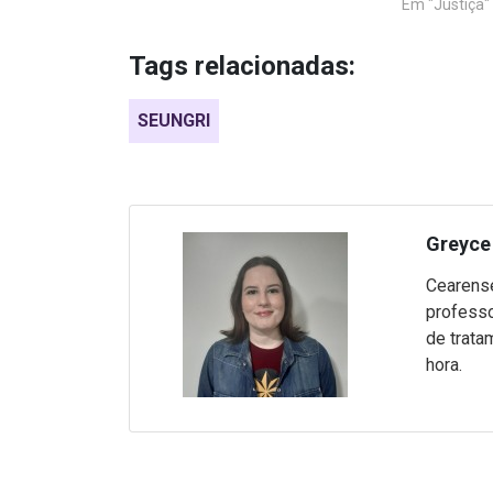
Em "Justiça"
Tags relacionadas:
SEUNGRI
Greyce 
Cearense
professo
de trata
hora.