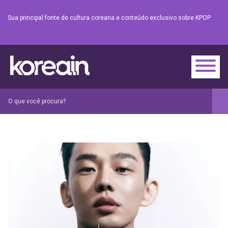
Sua principal fonte de cultura coreana e conteúdo exclusivo sobre KPOP.