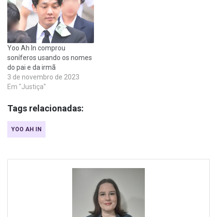
Yoo Ah In comprou
soníferos usando os nomes
do pai e da irmã
3 de novembro de 2023
Em "Justiça"
Tags relacionadas:
YOO AH IN