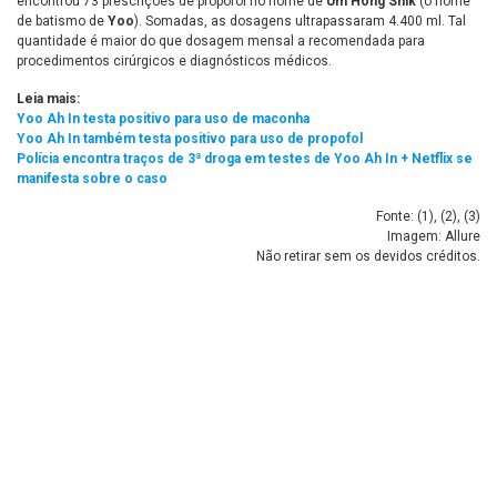
encontrou 73 prescrições de propofol no nome de
Um Hong Shik
(o nome
de batismo de
Yoo
). Somadas, as dosagens ultrapassaram 4.400 ml. Tal
quantidade é maior do que dosagem mensal a recomendada para
procedimentos cirúrgicos e diagnósticos médicos.
Leia mais:
Yoo Ah In testa positivo para uso de maconha
Yoo Ah In também testa positivo para uso de propofol
Polícia encontra traços de 3ª droga em testes de Yoo Ah In + Netflix se
manifesta sobre o caso
Fonte: (
1
), (
2
), (
3
)
Imagem: Allure
Não retirar sem os devidos créditos.