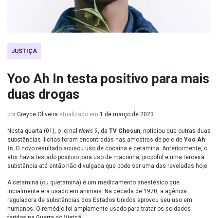
JUSTIÇA
Yoo Ah In testa positivo para mais
duas drogas
por
Greyce Oliveira
atualizado em
1 de março de 2023
Nesta quarta (01), o jornal
News 9
, da
TV Chosun
, noticiou que outras duas
substâncias ilícitas foram encontradas nas amostras de pelo de
Yoo Ah
In
. O novo resultado acusou uso de cocaína e cetamina. Anteriormente, o
ator havia testado positivo para uso de maconha, propofol e uma terceira
substância até então não divulgada que pode ser uma das reveladas hoje.
A cetamina (ou quetamina) é um medicamento anestésico que
incialmente era usado em animais. Na década de 1970, a agência
reguladora de substâncias dos Estados Unidos aprovou seu uso em
humanos. O remédio foi amplamente usado para tratar os soldados
feridos na Guerra do Vietnã.