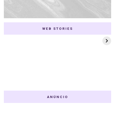
WEB STORIES
7 K-dramas Enemies
Thai Dramas com
to Lovers
First e Khaotung
ANÚNCIO