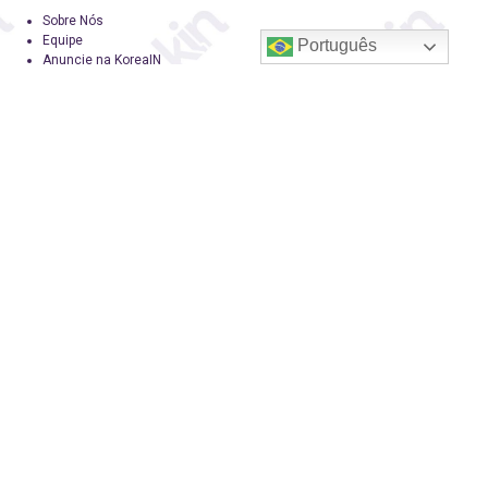
Sobre Nós
Equipe
Português
Anuncie na KoreaIN
Midia Kit
Trabalhe Conosco
Contato
KoreaIN
A KoreaIN é a primeira revista brasileira especialmente dedicada à cultura
coreana. Desde 2016 tem o objetivo de tornar-se uma fonte confiável de
informação, com um toque de diversão.