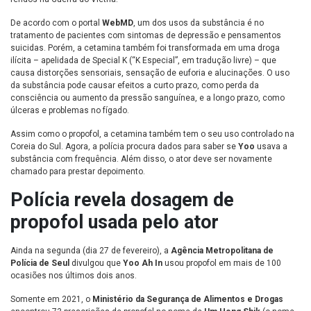
De acordo com o portal
WebMD
, um dos usos da substância é no
tratamento de pacientes com sintomas de depressão e pensamentos
suicidas. Porém, a cetamina também foi transformada em uma droga
ilícita – apelidada de Special K (“K Especial”, em tradução livre) – que
causa distorções sensoriais, sensação de euforia e alucinações. O uso
da substância pode causar efeitos a curto prazo, como perda da
consciência ou aumento da pressão sanguínea, e a longo prazo, como
úlceras e problemas no fígado.
Assim como o propofol, a cetamina também tem o seu uso controlado na
Coreia do Sul. Agora, a polícia procura dados para saber se
Yoo
usava a
substância com frequência. Além disso, o ator deve ser novamente
chamado para prestar depoimento.
Polícia revela dosagem de
propofol usada pelo ator
Ainda na segunda (dia 27 de fevereiro), a
Agência Metropolitana de
Polícia de Seul
divulgou que
Yoo Ah In
usou propofol em mais de 100
ocasiões nos últimos dois anos.
Somente em 2021, o
Ministério da Segurança de Alimentos e Drogas