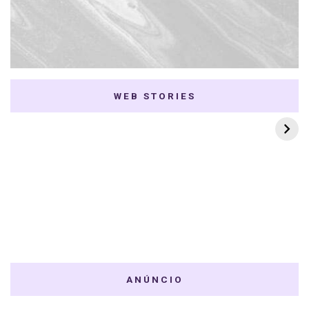
WEB STORIES
7 K-dramas Enemies
Thai Dramas com
to Lovers
First e Khaotung
ANÚNCIO