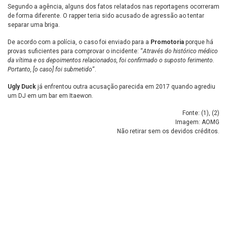
Segundo a agência, alguns dos fatos relatados nas reportagens ocorreram
de forma diferente. O rapper teria sido acusado de agressão ao tentar
separar uma briga.
De acordo com a polícia, o caso foi enviado para a
Promotoria
porque há
provas suficientes para comprovar o incidente: “
Através do histórico médico
da vítima e os depoimentos relacionados, foi confirmado o suposto ferimento.
Portanto, [o caso] foi submetido
“.
Ugly Duck
já enfrentou outra acusação parecida em 2017 quando agrediu
um DJ em um bar em Itaewon.
Fonte: (
1
), (
2
)
Imagem: AOMG
Não retirar sem os devidos créditos.