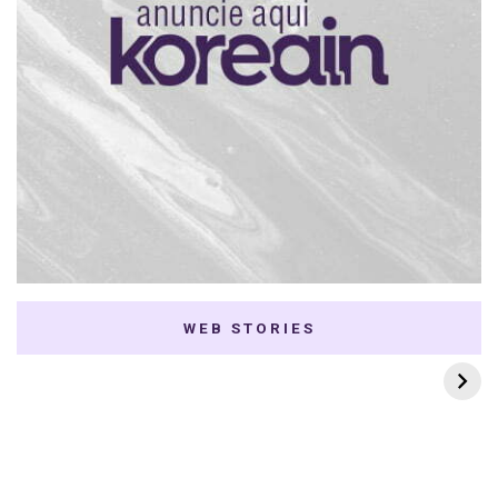
WEB STORIES
7 K-dramas Enemies
Thai Dramas com
to Lovers
First e Khaotung