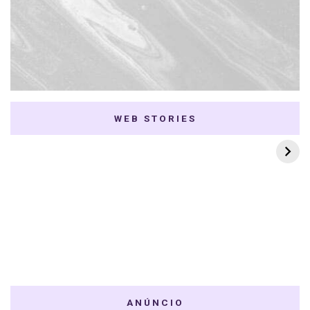
WEB STORIES
7 K-dramas Enemies
Thai Dramas com
to Lovers
First e Khaotung
ANÚNCIO