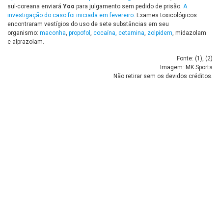
sul-coreana enviará
Yoo
para julgamento sem pedido de prisão.
A
investigação do caso foi iniciada em fevereiro
. Exames toxicológicos
encontraram vestígios do uso de sete substâncias em seu
organismo:
maconha
,
propofol
,
cocaína, cetamina
,
zolpidem
, midazolam
e alprazolam.
Fonte: (
1
), (
2
)
Imagem: MK Sports
Não retirar sem os devidos créditos.