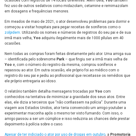
ocasiões com registros de 14 locais diferentes. Além dela,
Yoo
também
fez uso de outros sedativos como midazolam, cetamine e remimazolam
em dosagens e frequências menores.
Em meados de maio de 2021, o ator desenvolveu problemas para dormir e
começou a visitar hospitais para pegar receitas de soníferos como o
zolpidem
. Utilizando os nomes e números de registros do seu pai e de sua
irmã mais velha,
Yoo
adquiriu ilegalmente mais de 1000 pílulas em 40
ocasiões.
Nem todas as compras foram feitas diretamente pelo ator. Uma amiga sua
– identificada pelo sobrenome
Park
– que fingiu ser a irmã mais velha de
Yoo
e, com o número do registro da mesma, comprou soníferos e
repassou ao ator. Em outra ocasião, ele próprio foi ao médico com o
registro do seu pai e pediu ao profissional que receitasse os remédios que
ele próprio entregaria ao idoso.
O relatório também detalha mensagens trocadas por
Yoo
com
conhecidos na tentativa de minimizar a gravidade dos seus atos. Entre
elas, ele dizia a terceiros que “não confiassem na polícia”. Durante uma
viagem aos Estados Unidos, ator teria convencido um amigo youtuber a
experimentar maconha após o mesmo ter visto fumando. Com isso, o
amigo passou a ser um cúmplice e isso reduziria as chances dele prestar
depoimento à polícia sobre o caso.
Apesar de ter indiciado o ator por uso de drogas em outubro
, a
Promotoria