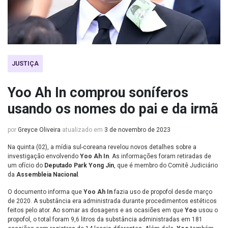
JUSTIÇA
Yoo Ah In comprou soníferos
usando os nomes do pai e da irmã
por
Greyce Oliveira
atualizado em
3 de novembro de 2023
Na quinta (02), a mídia sul-coreana revelou novos detalhes sobre a
investigação envolvendo
Yoo Ah In
. As informações foram retiradas de
um ofício do
Deputado Park Yong Jin
, que é membro do Comitê Judiciário
da
Assembleia Nacional
.
O documento informa que
Yoo Ah In
fazia uso de propofol desde março
de 2020. A substância era administrada durante procedimentos estéticos
feitos pelo ator. Ao somar as dosagens e as ocasiões em que
Yoo
usou o
propofol, o total foram 9,6 litros da substância administradas em 181