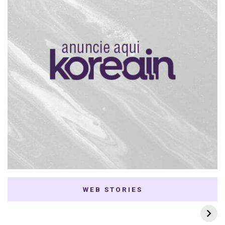
WEB STORIES
7 K-dramas Enemies
Thai Dramas com
to Lovers
First e Khaotung