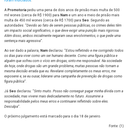
foram indiciados
.
A
Promotoria
pediu uma pena de dois anos de prisão mais multa de 500
mil wones (cerca de R$ 1900) para
Nam
e um ano e meio de prisão mais
multa de 450 mil wones (cerca de R$ 1700) para
Seo
. Segundo as
autoridades: “
Devido ao fato de serem pessoas públicas, os crimes deles têm
um impacto social significativo, o que deve exigir uma punição mais rigorosa.
Além disso, ambos inicialmente negaram seus envolvimentos, o que pede uma
sentença mais agressiva
“.
Ao ser dado a palavra,
Nam
declarou: “
Estou refletindo e me corrigindo todos
os dias para viver como um ser humano decente. Como uma figura pública e
alguém que sofreu com o vício em drogas, sinto-me responsável. Na sociedade
de hoje, onde drogas são um grande problema, muitas pessoas não tomam a
mesma decisão errada que eu. Revelarei completamente os meus erros, me
exposerei e, se eu ousar, liderarei uma campanha de prevenção de drogas como
figura pública
“.
Já
Seo
declarou: “
Sinto muito. Posso não conseguir pagar minha dívida com a
sociedade, mas viverei mais dedicadamente no futuro. Assumirei a
responsabilidade pelos meus erros e continuarei refletindo sobre eles.
Desculpa
“.
O próximo julgamento está marcado para o dia 18 de janeiro.
Fonte: (
1
)