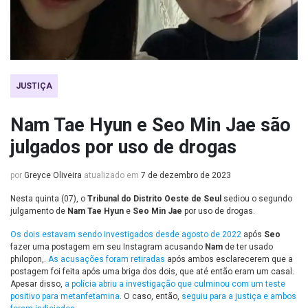
JUSTIÇA
Nam Tae Hyun e Seo Min Jae são
julgados por uso de drogas
por
Greyce Oliveira
atualizado em
7 de dezembro de 2023
Nesta quinta (07), o
Tribunal do Distrito Oeste de Seul
sediou o segundo
julgamento de
Nam Tae Hyun
e
Seo Min Jae
por uso de drogas.
Os dois estavam sendo investigados desde agosto de 2022
após
Seo
fazer uma postagem em seu Instagram acusando
Nam
de ter usado
philopon,.
As acusações foram retiradas
após ambos esclarecerem que a
postagem foi feita após uma briga dos dois, que até então eram um casal.
Apesar disso,
a polícia abriu a investigação que culminou com um teste
positivo para metanfetamina
. O caso, então,
seguiu para a justiça e ambos