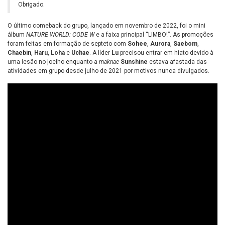
Obrigado.
O último comeback do grupo, lançado em novembro de 2022, foi o mini
álbum
NATURE WORLD: CODE W
e a faixa principal “LIMBO!”. As promoções
foram feitas em formação de septeto com
Sohee
,
Aurora
,
Saebom
,
Chaebin
,
Haru
,
Loha
e
Uchae
. A líder
Lu
precisou entrar em hiato devido à
uma lesão no joelho enquanto a
maknae
Sunshine
estava afastada das
atividades em grupo desde julho de 2021 por motivos nunca divulgados.