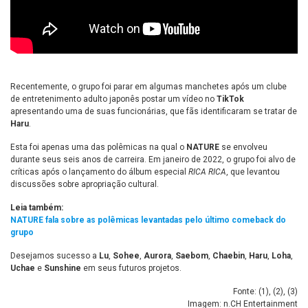
Recentemente, o grupo foi parar em algumas manchetes após um clube
de entretenimento adulto japonês postar um vídeo no
TikTok
apresentando uma de suas funcionárias, que fãs identificaram se tratar de
Haru
.
Esta foi apenas uma das polêmicas na qual o
NATURE
se envolveu
durante seus seis anos de carreira. Em janeiro de 2022, o grupo foi alvo de
críticas após o lançamento do álbum especial
RICA RICA
, que levantou
discussões sobre apropriação cultural.
Leia também:
NATURE fala sobre as polêmicas levantadas pelo último comeback do
grupo
Desejamos sucesso a
Lu
,
Sohee
,
Aurora
,
Saebom
,
Chaebin
,
Haru
,
Loha
,
Uchae
e
Sunshine
em seus futuros projetos.
Fonte: (
1
), (
2
), (
3
)
Imagem: n.CH Entertainment