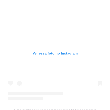
Ver essa foto no Instagram
Uma publicação compartilhada por OA (@oddatelier)