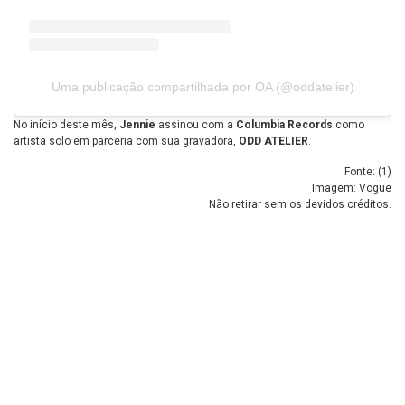
Uma publicação compartilhada por OA (@oddatelier)
No início deste mês,
Jennie
assinou com a
Columbia Records
como
artista solo em parceria com sua gravadora,
ODD ATELIER
.
Fonte: (
1
)
Imagem: Vogue
Não retirar sem os devidos créditos.