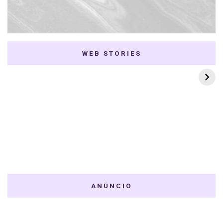
WEB STORIES
7 K-dramas Enemies
Thai Dramas com
to Lovers
First e Khaotung
ANÚNCIO