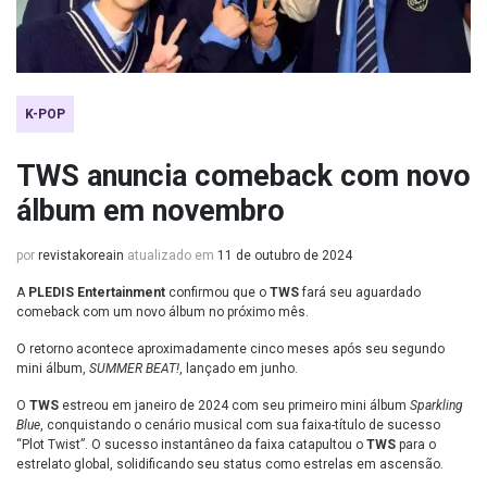
K-POP
TWS anuncia comeback com novo
álbum em novembro
por
revistakoreain
atualizado em
11 de outubro de 2024
A
PLEDIS Entertainment
confirmou que o
TWS
fará seu aguardado
comeback com um novo álbum no próximo mês.
O retorno acontece aproximadamente cinco meses após seu segundo
mini álbum,
SUMMER BEAT!
, lançado em junho.
O
TWS
estreou em janeiro de 2024 com seu primeiro mini álbum
Sparkling
Blue
, conquistando o cenário musical com sua faixa-título de sucesso
“Plot Twist”. O sucesso instantâneo da faixa catapultou o
TWS
para o
estrelato global, solidificando seu status como estrelas em ascensão.