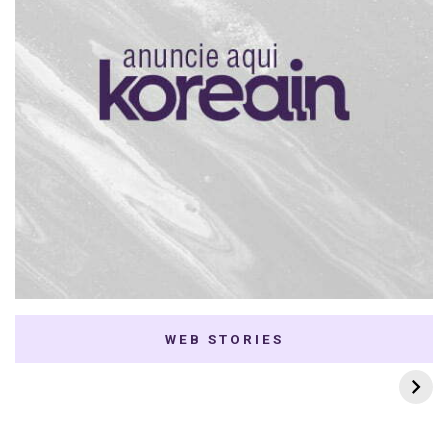
WEB STORIES
7 K-dramas Enemies
Thai Dramas com
to Lovers
First e Khaotung