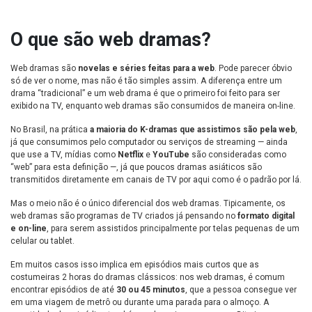
O que são web dramas?
Web dramas são
novelas e séries feitas para a web
. Pode parecer óbvio
só de ver o nome, mas não é tão simples assim. A diferença entre um
drama “tradicional” e um web drama é que o primeiro foi feito para ser
exibido na TV, enquanto web dramas são consumidos de maneira on-line.
No Brasil, na prática
a maioria do K-dramas que assistimos são pela web
,
já que consumimos pelo computador ou serviços de streaming — ainda
que use a TV, mídias como
Netflix
e
YouTube
são consideradas como
“web” para esta definição —, já que poucos dramas asiáticos são
transmitidos diretamente em canais de TV por aqui como é o padrão por lá.
Mas o meio não é o único diferencial dos web dramas. Tipicamente, os
web dramas são programas de TV criados já pensando no
formato digital
e on-line
, para serem assistidos principalmente por telas pequenas de um
celular ou tablet.
Em muitos casos isso implica em episódios mais curtos que as
costumeiras 2 horas do dramas clássicos: nos web dramas, é comum
encontrar episódios de até
30 ou 45 minutos
, que a pessoa consegue ver
em uma viagem de metrô ou durante uma parada para o almoço. A