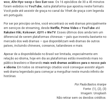
woo
,
Ahn Hyo-seop
e
Seo Eun-soo
. Os 16 episódios de 30 a 45 minutos
foram exibidos no
YouTube
, outra plataforma que apostou neste formato.
Você pode até assistir de graça no canal da 1theK de graça com legenda
em português.
Por ser por princípio on-line, você encontrará os web dramas principalmente
em serviços de streaming, desde
Netflix
,
Prime Video
e
YouTube
até
Rakuten Viki
,
Kokowa+
,
iQIYI
e
WeTV
. Esses últimos dois ainda tem um
diferencial de serem plataformas chinesas — país que investiu bastante no
mercado dos web dramas — que disponibilizam web dramas de outros
países, incluindo chineses, coreanos, tailandeses e mais.
Apesar de a disponibilidade no Brasil ser limitada, especialmente em
relação ao idioma, hoje em dia as plataformas estão investindo mais no
público brasileiro e liberando
mais web dramas asiáticos para o nosso país
e idioma
. Em todos os streamings citados você consegue assistir algum
web drama legendado para começar a mergulhar neste mundo infinito de
histórias.
Por Paula Bastos Araripe
Fonte: (
1
), (
2
), (
3
)
Imagem: Unsplash
Não retirar sem os devidos créditos.