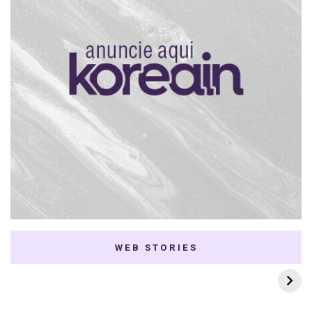
WEB STORIES
7 K-dramas Enemies
Thai Dramas com
to Lovers
First e Khaotung