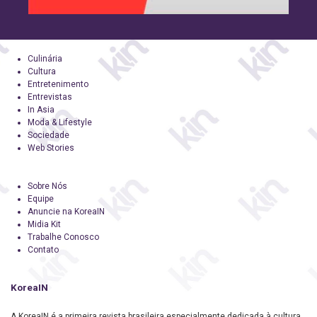
Culinária
Cultura
Entretenimento
Entrevistas
In Asia
Moda & Lifestyle
Sociedade
Web Stories
Sobre Nós
Equipe
Anuncie na KoreaIN
Midia Kit
Trabalhe Conosco
Contato
KoreaIN
A KoreaIN é a primeira revista brasileira especialmente dedicada à cultura