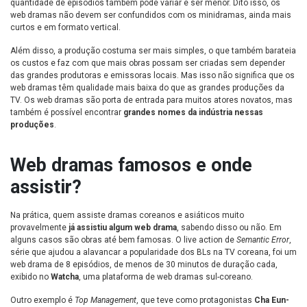
quantidade de episódios também pode variar e ser menor. Dito isso, os
web dramas não devem ser confundidos com os minidramas, ainda mais
curtos e em formato vertical.
Além disso, a produção costuma ser mais simples, o que também barateia
os custos e faz com que mais obras possam ser criadas sem depender
das grandes produtoras e emissoras locais. Mas isso não significa que os
web dramas têm qualidade mais baixa do que as grandes produções da
TV. Os web dramas são porta de entrada para muitos atores novatos, mas
também é possível encontrar
grandes nomes da indústria nessas
produções
.
Web dramas famosos e onde
assistir?
Na prática, quem assiste dramas coreanos e asiáticos muito
provavelmente
já assistiu algum web drama
, sabendo disso ou não. Em
alguns casos são obras até bem famosas. O live action de
Semantic Error
,
série que ajudou a alavancar a popularidade dos BLs na TV coreana, foi um
web drama de 8 episódios, de menos de 30 minutos de duração cada,
exibido no
Watcha
, uma plataforma de web dramas sul-coreano.
Outro exemplo é
Top Management
, que teve como protagonistas
Cha Eun-