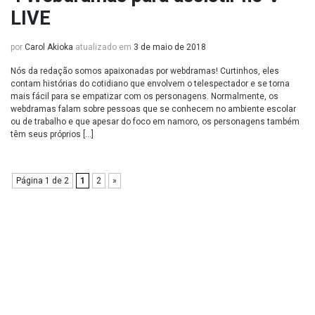
LIVE
por
Carol Akioka
atualizado em
3 de maio de 2018
Nós da redação somos apaixonadas por webdramas! Curtinhos, eles
contam histórias do cotidiano que envolvem o telespectador e se torna
mais fácil para se empatizar com os personagens. Normalmente, os
webdramas falam sobre pessoas que se conhecem no ambiente escolar
ou de trabalho e que apesar do foco em namoro, os personagens também
têm seus próprios […]
Página 1 de 2
1
2
»