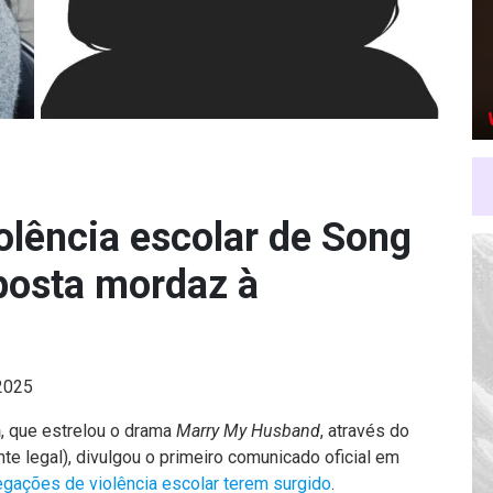
olência escolar de Song
posta mordaz à
 2025
n
, que estrelou o drama
Marry My Husband
, através do
te legal), divulgou o primeiro comunicado oficial em
egações de violência escolar terem surgido
.