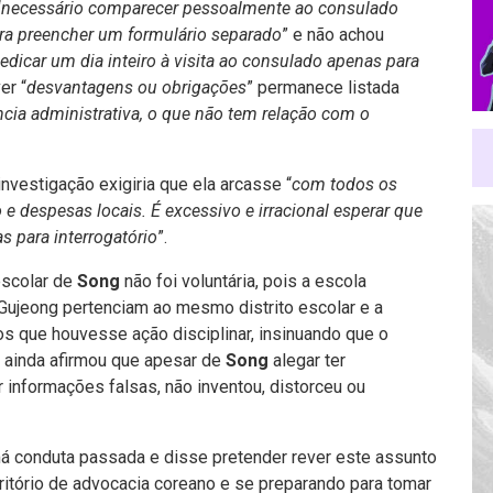
“
necessário comparecer pessoalmente ao consulado
ara preencher um formulário separado
” e não achou
dedicar um dia inteiro à visita ao consulado apenas para
er “
desvantagens ou obrigações
” permanece listada
cia administrativa, o que não tem relação com o
investigação exigiria que ela arcasse “
com todos os
 despesas locais. É excessivo e irracional esperar que
s para interrogatório
”.
escolar de
Song
não foi voluntária, pois a escola
Gujeong pertenciam ao mesmo distrito escolar e a
os que houvesse ação disciplinar, insinuando que o
la ainda afirmou que apesar de
Song
alegar ter
 informações falsas, não inventou, distorceu ou
má conduta passada e disse pretender rever este assunto
itório de advocacia coreano e se preparando para tomar