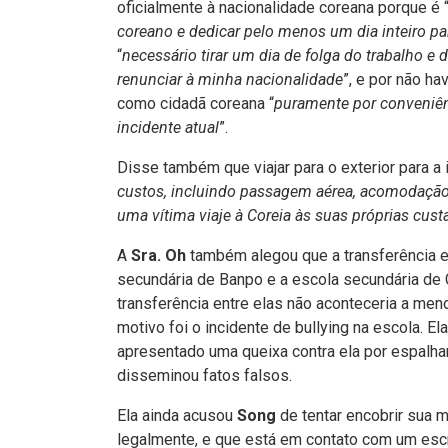
oficialmente à nacionalidade coreana porque é 
coreano e dedicar pelo menos um dia inteiro p
“
necessário tirar um dia de folga do trabalho e 
renunciar à minha nacionalidade
”, e por não hav
como cidadã coreana “
puramente por conveniên
incidente atual
”.
Disse também que viajar para o exterior para a 
custos, incluindo passagem aérea, acomodação e
uma vítima viaje à Coreia às suas próprias custa
A
Sra. Oh
também alegou que a transferência 
secundária de Banpo e a escola secundária de 
transferência entre elas não aconteceria a men
motivo foi o incidente de bullying na escola. E
apresentado uma queixa contra ela por espalhar
disseminou fatos falsos.
Ela ainda acusou
Song
de tentar encobrir sua 
legalmente, e que está em contato com um escr