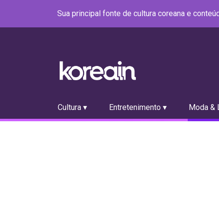
Sua principal fonte de cultura coreana e conte
Cultura ▾
Entretenimento ▾
Moda & L