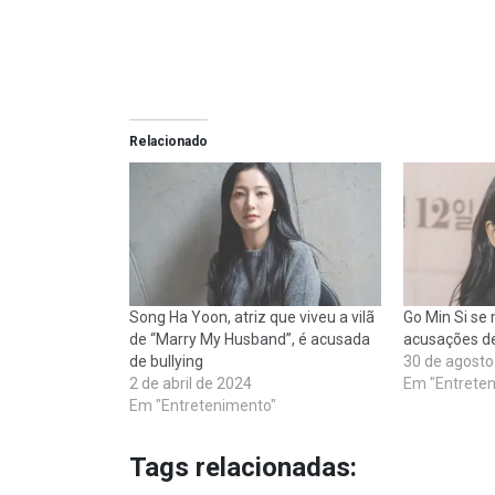
Relacionado
Song Ha Yoon, atriz que viveu a vilã
Go Min Si se
de “Marry My Husband”, é acusada
acusações de
de bullying
30 de agosto
2 de abril de 2024
Em "Entrete
Em "Entretenimento"
Tags relacionadas: