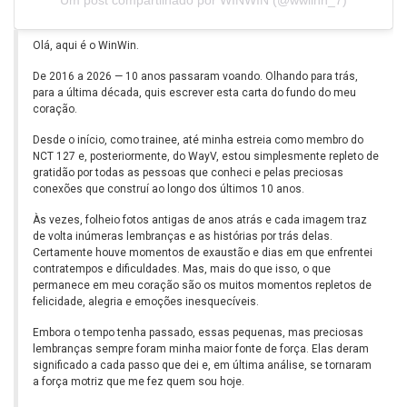
Olá, aqui é o WinWin.
De 2016 a 2026 — 10 anos passaram voando. Olhando para trás,
para a última década, quis escrever esta carta do fundo do meu
coração.
Desde o início, como trainee, até minha estreia como membro do
NCT 127 e, posteriormente, do WayV, estou simplesmente repleto de
gratidão por todas as pessoas que conheci e pelas preciosas
conexões que construí ao longo dos últimos 10 anos.
Às vezes, folheio fotos antigas de anos atrás e cada imagem traz
de volta inúmeras lembranças e as histórias por trás delas.
Certamente houve momentos de exaustão e dias em que enfrentei
contratempos e dificuldades. Mas, mais do que isso, o que
permanece em meu coração são os muitos momentos repletos de
felicidade, alegria e emoções inesquecíveis.
Embora o tempo tenha passado, essas pequenas, mas preciosas
lembranças sempre foram minha maior fonte de força. Elas deram
significado a cada passo que dei e, em última análise, se tornaram
a força motriz que me fez quem sou hoje.