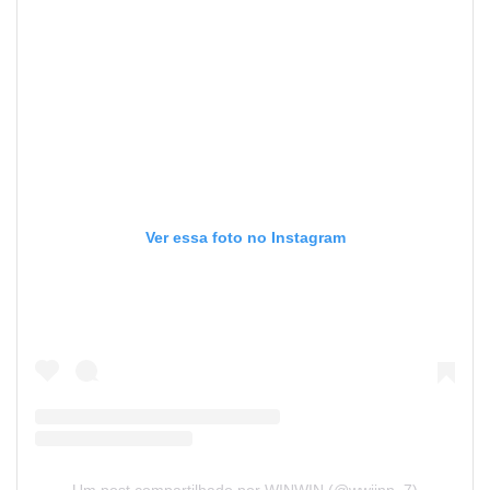
Ver essa foto no Instagram
Um post compartilhado por WINWIN (@wwiinn_7)