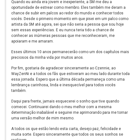
Quando eu ainda era jovem e inexperiente, a SM me deu a
oportunidade de estrear como membro. Eles também me deram a
chance de subir em palcos ao redor do mundo e conhecer todos
vocês. Desde o primeiro momento em que pisei em um palco como
artista da SM até agora, sei que não seria a pessoa que sou hoje
sem essas experiências. E eu nunca teria tido a chance de
conhecer as inúmeras pessoas que me reconheceram, me
apoiaram e me amaram.
Esses últimos 10 anos permanecerão como um dos capítulos mais
preciosos da minha vida por muitos anos.
Por fim, gostaria de agradecer sinceramente ao Czennie, ao
WayZenNi e a todos os fãs que estiveram ao meu lado durante toda
essa jornada. Espero que a última década permaneça como uma
lembrança carinhosa, linda e inesquecível para todos vocês
também.
Daqui para frente, jamais esquecerei o sonho que tive quando
comecei. Continuarei dando o meu melhor com a mesma
determinação inabalável e seguirei me aprimorando para me tornar
uma versão melhor de mim mesmo.
A todos os que estão lendo esta carta, desejo paz, felicidade e
muita sorte. Espero sinceramente que todos os seus sonhos se
realizem.