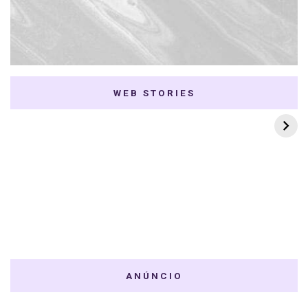
WEB STORIES
7 K-dramas Enemies
Thai Dramas com
to Lovers
First e Khaotung
ANÚNCIO