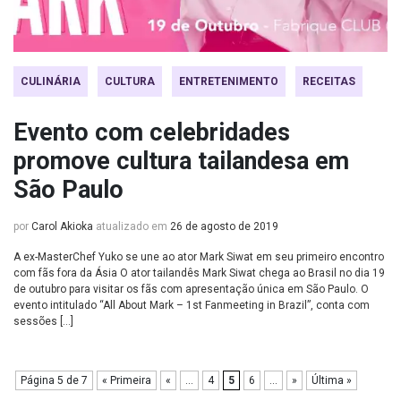
CULINÁRIA
CULTURA
ENTRETENIMENTO
RECEITAS
Evento com celebridades
promove cultura tailandesa em
São Paulo
por
Carol Akioka
atualizado em
26 de agosto de 2019
A ex-MasterChef Yuko se une ao ator Mark Siwat em seu primeiro encontro
com fãs fora da Ásia O ator tailandês Mark Siwat chega ao Brasil no dia 19
de outubro para visitar os fãs com apresentação única em São Paulo. O
evento intitulado “All About Mark – 1st Fanmeeting in Brazil”, conta com
sessões […]
Página 5 de 7
« Primeira
«
...
4
5
6
...
»
Última »