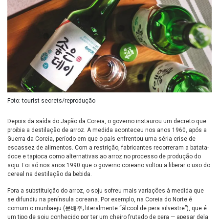
Foto: tourist secrets/reprodução
Depois da saída do Japão da Coreia, o governo instaurou um decreto que
proibia a destilação de arroz. A medida aconteceu nos anos 1960, após a
Guerra da Coreia, período em que o país enfrentou uma séria crise de
escassez de alimentos. Com a restrição, fabricantes recorreram a batata-
doce e tapioca como alternativas ao arroz no processo de produção do
soju. Foi só nos anos 1990 que o governo coreano voltou a liberar o uso do
cereal na destilação da bebida.
Fora a substituição do arroz, o soju sofreu mais variações à medida que
se difundiu na península coreana. Por exemplo, na Coreia do Norte é
comum o munbaeju (문배주; literalmente “álcool de pera silvestre”), que é
um tipo de soju conhecido por ter um cheiro frutado de pera — apesar dela