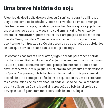
Uma breve história do soju
A técnica de destilação do soju chegou à península durante a Dinastia
Goryeo, no começo do século 13, com as invasões do Império Mongol.
Eles trouxeram o áraque, bebida originária das Arábias que se popularizou
entre os mongóis durante o governo de
Genghis Kahn
. Foi o neto do
imperador,
Kublai Khan
, quem apresentou o áraque para os coreanos na
Dinastia Yuan, quando a Coreia estava sob poder dos mongóis. Esse
acontecimento introduziu na Coreia a técnica de destilação de bebida dos
persas, que serviria de base para a produção de soju.
Os coreanos passaram a usar arroz, trigo e cevada para fazer a bebida
destilada com alto teor alcoólico. O soju levou um tempo para ficar famoso
na Coreia, e seu consumo começou principalmente nas classes altas
entre aristocratas e reis, já que o arroz era um dos produtos mais valiosos
da época. Aos poucos, a bebida chegou às camadas mais populares da
sociedade e, no começo do século 20, o soju se tornou um dos produtos
mais consumidos pelos coreanos. Quando o Japão ocupou a península
durante a Segunda Guerra Mundial, a produção da bebida foi proibida e
cerveja e saquê ganharam mais popularidade em seu lugar.