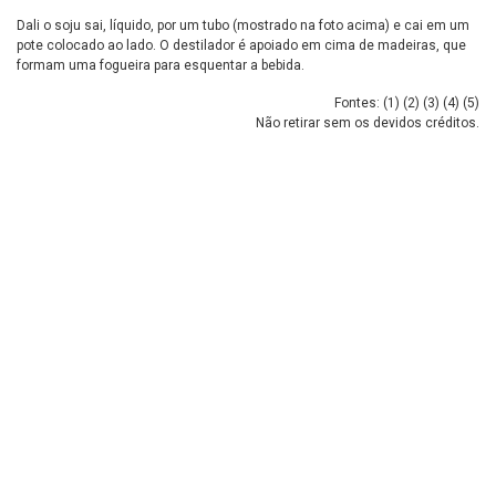
Dali o soju sai, líquido, por um tubo (mostrado na foto acima) e cai em um
pote colocado ao lado. O destilador é apoiado em cima de madeiras, que
formam uma fogueira para esquentar a bebida.
Fontes: (
1
) (
2
) (
3
) (
4
) (
5
)
Não retirar sem os devidos créditos.