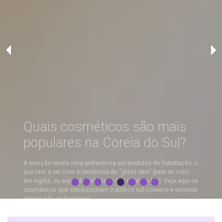
Quais cosméticos são mais
populares na Coreia do Sul?
A seleção revela uma preferência por produtos de hidratação, o
que tem a ver com a tendência de “glass skin” (pele de vidro
em inglês, ou seja, tão hidratada que reflete a luz). Veja aqui os
cosméticos que conquistaram o público sul-coreano e entenda
porque são os favoritos!
Leia agora