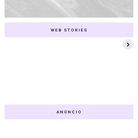
WEB STORIES
7 K-dramas Enemies
Thai Dramas com
to Lovers
First e Khaotung
ANÚNCIO