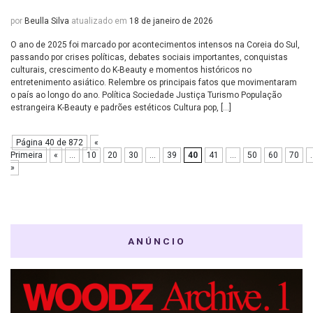
por
Beulla Silva
atualizado em
18 de janeiro de 2026
O ano de 2025 foi marcado por acontecimentos intensos na Coreia do Sul,
passando por crises políticas, debates sociais importantes, conquistas
culturais, crescimento do K-Beauty e momentos históricos no
entretenimento asiático. Relembre os principais fatos que movimentaram
o país ao longo do ano. Política Sociedade Justiça Turismo População
estrangeira K-Beauty e padrões estéticos Cultura pop, […]
Página 40 de 872
«
Primeira
«
...
10
20
30
...
39
40
41
...
50
60
70
.
»
ANÚNCIO