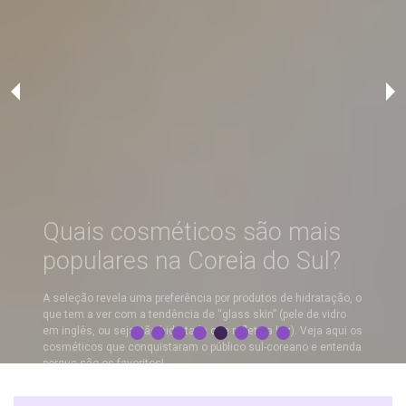
Quais cosméticos são mais
populares na Coreia do Sul?
A seleção revela uma preferência por produtos de hidratação, o
que tem a ver com a tendência de “glass skin” (pele de vidro
em inglês, ou seja, tão hidratada que reflete a luz). Veja aqui os
cosméticos que conquistaram o público sul-coreano e entenda
porque são os favoritos!
Leia agora