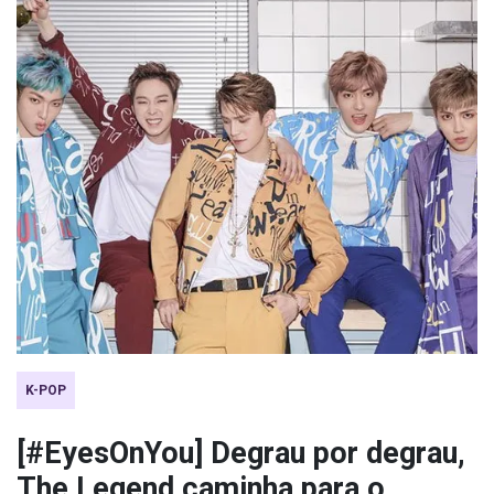
K-POP
[#EyesOnYou] Degrau por degrau,
The Legend caminha para o