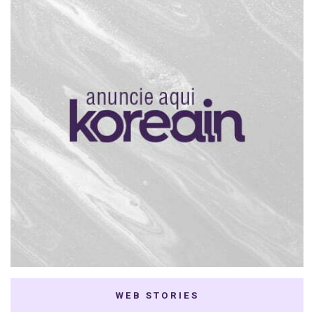
WEB STORIES
7 K-dramas Enemies
Thai Dramas com
to Lovers
First e Khaotung