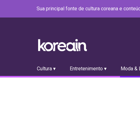
Sua principal fonte de cultura coreana e conte
Cultura ▾
Entretenimento ▾
Moda & L