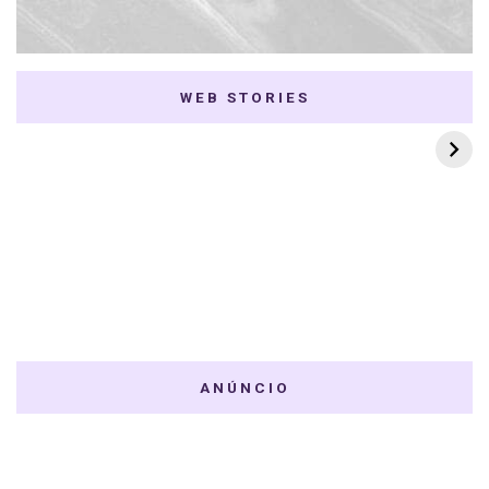
WEB STORIES
7 K-dramas Enemies
Thai Dramas com
to Lovers
First e Khaotung
ANÚNCIO