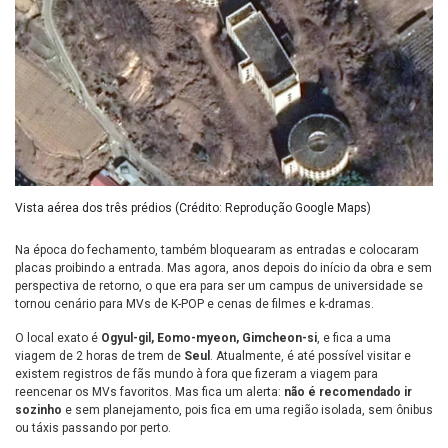
Vista aérea dos três prédios (Crédito: Reprodução Google Maps)
Na época do fechamento, também bloquearam as entradas e colocaram
placas proibindo a entrada. Mas agora, anos depois do início da obra e sem
perspectiva de retorno, o que era para ser um campus de universidade se
tornou cenário para MVs de K-POP e cenas de filmes e k-dramas.
O local exato é
Ogyul-gil, Eomo-myeon, Gimcheon-si
, e fica a uma
viagem de 2 horas de trem de
Seul
. Atualmente, é até possível visitar e
existem registros de fãs mundo à fora que fizeram a viagem para
reencenar os MVs favoritos. Mas fica um alerta:
não é recomendado ir
sozinho
e sem planejamento, pois fica em uma região isolada, sem ônibus
ou táxis passando por perto.