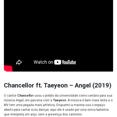
Chancellor ft. Taeyeon – Angel (2019)
O cantor
Chancellor
usou o prédio da universidade como cenário para sua
música
Angel
, em parceria com a
Taeyeon
. A música é bem mais lenta e o
MV tem uma pegada mais artística. Enquanto a maioria usa o espaço
aberto para cantar e/ou dançar, aqui ele é usado por
uma única bailarina
que interpreta um anjo, sem a presença dos cantores
.