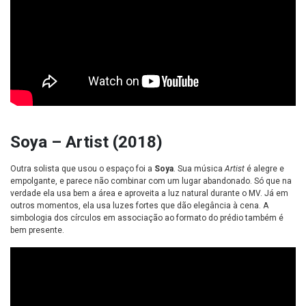
Soya – Artist (2018)
Outra solista que usou o espaço foi a
Soya
. Sua música
Artist
é alegre e
empolgante, e parece não combinar com um lugar abandonado. Só que na
verdade ela usa bem a área e
aproveita a luz natural durante o MV. Já em
outros momentos, ela usa luzes fortes que dão elegância à cena. A
simbologia dos círculos em associação ao formato do prédio também é
bem presente.