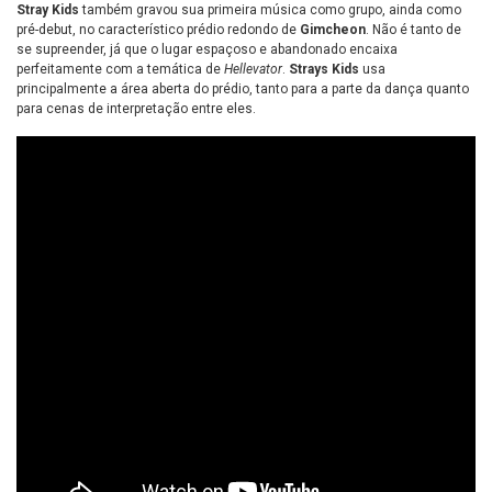
Stray Kids
também gravou sua primeira música como grupo, ainda como
pré-debut, no característico prédio redondo de
Gimcheon
. Não é tanto de
se supreender, já que o lugar espaçoso e abandonado encaixa
perfeitamente com a temática de
Hellevator
.
Strays Kids
usa
principalmente a área aberta do prédio, tanto para a parte da dança quanto
para cenas de interpretação entre eles.