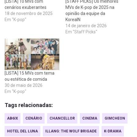
[LISTA] 10 MVs com
[STAFF PICKS] Os melhores
cenários exuberantes
MVs de K-pop de 2025 na
18 de novembro de 2025
opinião da equipe da
Em "K-pop"
KoreaIN
14 de janeiro de 2026
Em "Staff Picks"
[LISTA] 15 MVs com tema
ou estética de comida
30 de maio de 2026
Em "K-pop"
Tags relacionadas:
AB6IX
CENÁRIO
CHANCELLOR
CINEMA
GIMCHEON
HOTEL DEL LUNA
ILLANG: THE WOLF BRIGADE
K-DRAMA