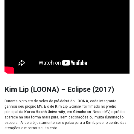
Kim Lip
(LOONA)
– Eclipse (2017)
Durante o projeto de solos de pré-debut
do
LOONA
, cada integrante
ganhou seu próprio MV. E o de
Kim Lip
,
Eclipse
, foi filmado no prédio
principal da
Korea Health University
, em
Gimcheon
. Nesse MV, o prédio
aparece na sua forma mais pura, sem decorações ou muita iluminação
especial. A ideia é justamente ser o palco para a
Kim Lip
ser o centro das
atenções e mostrar seu talento.