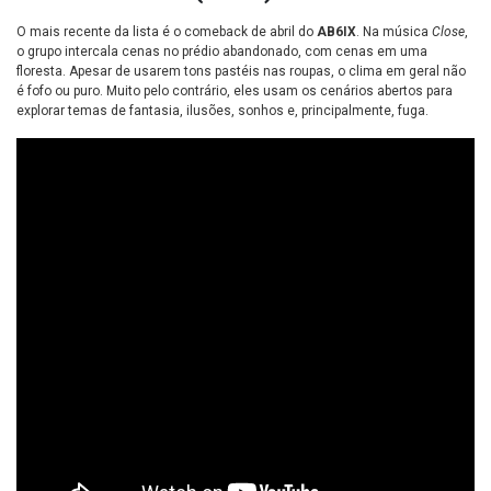
O mais recente da lista é o comeback de abril do
AB6IX
. Na música
Close
,
o grupo intercala cenas no prédio abandonado, com cenas em uma
floresta. Apesar de usarem tons pastéis nas roupas, o clima em geral não
é fofo ou puro. Muito pelo contrário, eles usam os cenários abertos para
explorar temas de fantasia, ilusões, sonhos e, principalmente, fuga.