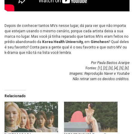
Depois de conhecer tantos MVs nesse lugar, dá para ver que não importa
que estejam usando o mesmo cenário, porque
cada artista deixa a sua
marca no lugar. Mas você já tinha reparado que tantos MVs eram feitos no
prédio abandonado da
Korea Health University,
em
Gimcheon
? Qual deles
é seu favorito? Conta para a gente
qual é o seu favorito e que outro MV ou
k-drama que não tá na lista você lembra.
Por Paula Bastos Araripe
F
ontes:
[1]
,
[2]
,
[3]
,
[4]
,
[5]
,
[6]
.
Imagens: Reprodução Naver e Youtube
Não retirar sem os devidos créditos.
Relacionado