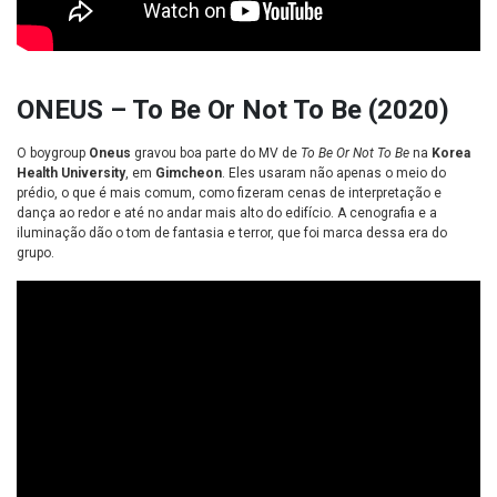
ONEUS – To Be Or Not To Be (2020)
O boygroup
Oneus
gravou boa parte do MV de
To Be Or Not To Be
na
Korea
Health University
, em
Gimcheon
. Eles usaram não apenas o meio do
prédio, o que é mais comum, como fizeram
cenas de interpretação e
dança ao redor e até no andar mais alto do edifício. A cenografia e a
iluminação dão o tom de fantasia e terror, que foi marca dessa era do
grupo.