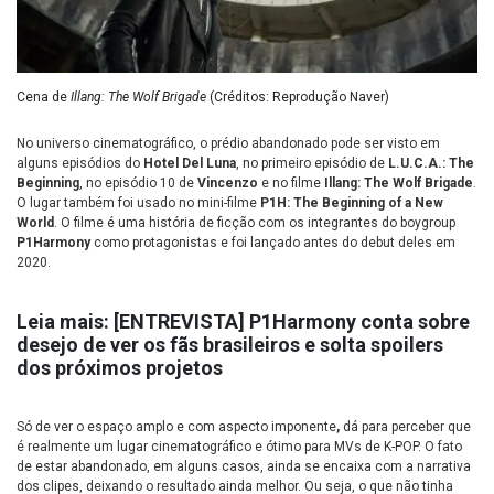
Cena de
Illang: The Wolf Brigade
(Créditos: Reprodução Naver)
No universo cinematográfico, o prédio abandonado pode ser visto em
alguns episódios do
Hotel Del Luna
, no primeiro episódio de
L.U.C.A.: The
Beginning
, no episódio 10 de
Vincenzo
e no filme
Illang: The Wolf Brigade
.
O lugar também foi usado no mini-filme
P1H: The Beginning of a New
World
. O filme é uma história de ficção com os integrantes do boygroup
P1Harmony
como protagonistas e foi lançado antes do debut deles em
2020.
Leia mais:
[ENTREVISTA] P1Harmony conta sobre
desejo de ver os fãs brasileiros e solta spoilers
dos próximos projetos
Só de ver o espaço amplo e com aspecto imponente
,
dá para perceber que
é realmente um lugar cinematográfico e ótimo para MVs de K-POP. O fato
de estar abandonado, em alguns casos, ainda se encaixa com a narrativa
dos clipes, deixando o resultado ainda melhor. Ou seja, o que não tinha