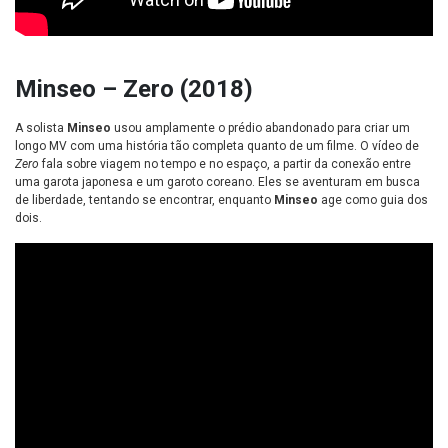
Minseo – Zero (2018)
A solista
Minseo
usou amplamente o prédio abandonado para criar
um
longo MV com uma história tão completa quanto de um filme. O vídeo de
Zero
fala sobre viagem no tempo e no espaço, a partir da conexão entre
uma garota japonesa e um garoto coreano. Eles se aventuram em busca
de liberdade, tentando se encontrar, enquanto
Minseo
age como guia dos
dois.