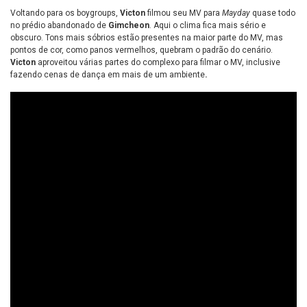
Voltando para os boygroups,
Victon
filmou seu MV para
Mayday
quase todo
no prédio abandonado de
Gimcheon
. Aqui o clima fica mais sério e
obscuro. Tons mais sóbrios estão presentes na maior parte do MV, mas
pontos de cor, como panos vermelhos, quebram o padrão do cenário.
Victon
aproveitou várias partes do complexo para filmar o MV, inclusive
fazendo cenas de dança em mais de um ambiente
.