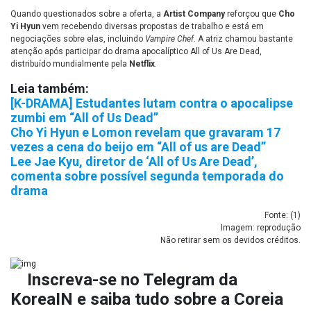
Quando questionados sobre a oferta, a
Artist Company
reforçou que
Cho
Yi Hyun
vem recebendo diversas propostas de trabalho e está em
negociações sobre elas, incluindo
Vampire Chef
. A atriz chamou bastante
atenção após participar do drama apocalíptico All of Us Are Dead,
distribuído mundialmente pela
Netflix
.
Leia também:
[K-DRAMA] Estudantes lutam contra o apocalipse
zumbi em “All of Us Dead”
Cho Yi Hyun e Lomon revelam que gravaram 17
vezes a cena do beijo em “All of us are Dead”
Lee Jae Kyu, diretor de ‘All of Us Are Dead’,
comenta sobre possível segunda temporada do
drama
Fonte: (
1
)
Imagem: reprodução
Não retirar sem os devidos créditos.
Inscreva-se no
Telegram da
KoreaIN
e saiba tudo sobre a Coreia