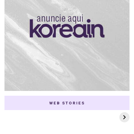
WEB STORIES
7 K-dramas Enemies
Thai Dramas com
to Lovers
First e Khaotung