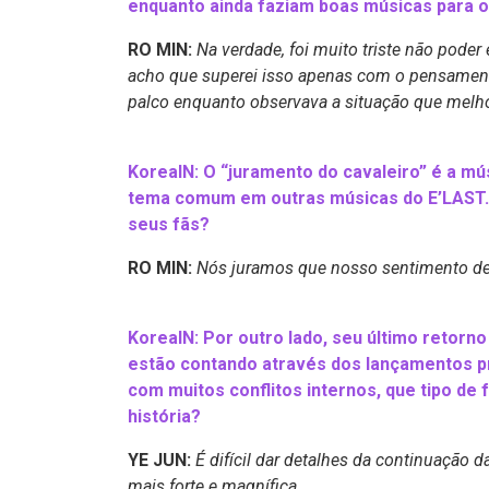
enquanto ainda faziam boas músicas para o
RO MIN:
Na verdade, foi muito triste não poder 
acho que superei isso apenas com o pensamento
palco enquanto observava a situação que melho
KoreaIN: O “juramento do cavaleiro” é a m
tema comum em outras músicas do E’LAST. 
seus fãs?
RO MIN:
Nós juramos que nosso sentimento de 
KoreaIN: Por outro lado, seu último retorn
estão contando através dos lançamentos pri
com muitos conflitos internos, que tipo d
história?
YE JUN:
É difícil dar detalhes da continuação 
mais forte e magnífica.