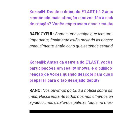
KoreaIN: Desde o debut do E’LAST há 2 an
recebendo mais atenção e novos fãs a ca
de reação? Vocês esperavam esse resulta
BAEK GYEUL:
Somos uma equipe que tem um se
importante, finalmente estão ouvindo as noss
gradualmente, então acho que estamos sentind
KoreaIN: Antes da estreia do E’LAST, vocês 
participações em reality shows, e o públic
reação de vocês quando descobriram que i
preparar para o tão desejado debut?
RANO:
Nós ouvimos do CEO a notícia sobre os p
mês.
N
esse instante todos nós nos olhamos em
agradecemos e batemos palmas todos no mesm