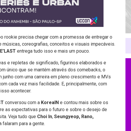
po rookie precisa chegar com a promessa de entregar o
 músicas, coreografias, conceitos e
visuais
impecáveis.
E’LAST
entrega tudo isso e mais um pouco.
s e repletas de significado, figurinos elaborados e
som único que se mantém através dos comebacks, o
 junho com uma carreira em pleno crescimento e MVs
m cada vez mais facilidade. E, principalmente, com
 isso acontecer.
ST
conversou com a
KoreaIN
e contou mais sobre os
bre as expectativas para o futuro e sobre o desejo de
sita. Veja tudo que
Choi In
,
Seungyeop, Rano,
n
falaram para a gente.