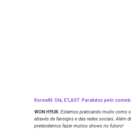
KoreaIN: Olá, E’LAST. Parabéns pelo come
WON HYUK:
Estamos praticando muito como s
através de
f
an
s
igns e das redes sociais. Além 
pretendemos fazer muitos shows no futuro!