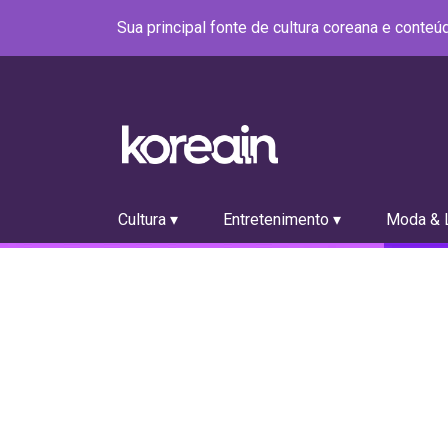
Sua principal fonte de cultura coreana e conte
Cultura ▾
Entretenimento ▾
Moda & L