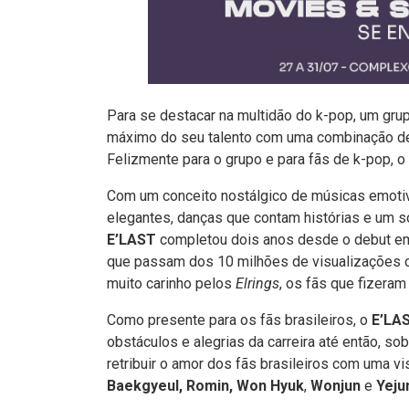
Para se destacar na multidão do k-pop, um gru
máximo do seu talento com uma combinação de
Felizmente para o grupo e para fãs de k-pop, o
Com um conceito nostálgico de músicas emotiva
elegantes, danças que contam histórias e um 
E’LAST
completou dois anos desde o debut em
que passam dos 10 milhões de visualizações co
muito carinho pelos
Elrings
, os fãs que fizeram
Como presente para os fãs brasileiros, o
E’LA
obstáculos e alegrias da carreira até então, so
retribuir o amor dos fãs brasileiros com uma vi
Baekgyeul, Romin, Won Hyuk
,
Wonjun
e
Yeju