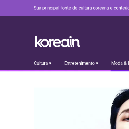
Sua principal fonte de cultura coreana e conte
Cultura ▾
Entretenimento ▾
Moda & L