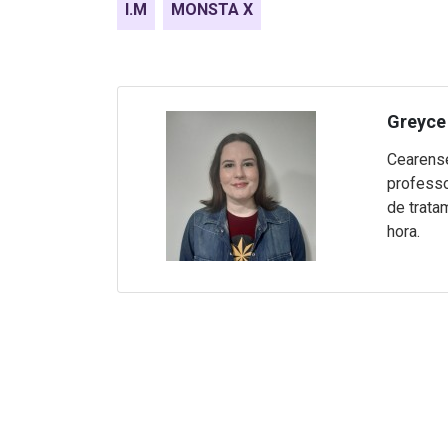
I.M
MONSTA X
Greyce 
Cearense
professo
de trata
hora.