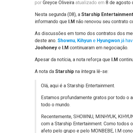
por
Greyce Oliveira
atualizado em
8 de agosto
Nesta segunda (08), a
Starship Entertainmen
informando que
I.M
não renovou seu contrato 
As discussões em torno dos contratos dos m
deste ano.
Shownu
,
Kihyun
e
Hyungwon
já ha
Joohoney
e
I.M
continuaram em negociação.
Apesar da notícia, a nota reforça que
I.M
contin
A nota da
Starship
na íntegra lê-se:
Olá, aqui é a Starship Entertainment.
Estamos profundamente gratos por todo o
todo o mundo.
Recentemente, SHOWNU, MINHYUK, KIHYUN
com a Starship Entertainment. Como todo
afeto pelo grupo e pelo MONBEBE, I.M conco