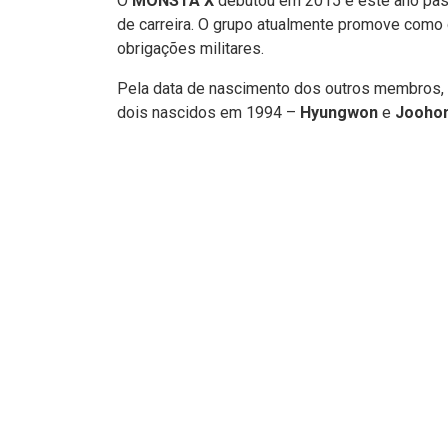
O
MONSTA X
debutou em 2015 e este ano pass
de carreira. O grupo atualmente promove como 
obrigações militares.
Pela data de nascimento dos outros membros,
dois nascidos em 1994 –
Hyungwon
e
Jooho