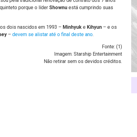
ou pela tradicional renovação de contrato dos 7 anos
quinteto porque o líder
Shownu
está cumprindo suas
 os dois nascidos em 1993 –
Minhyuk
e
Kihyun
– e os
ney
–
devem se alistar até o final deste ano
.
Fonte: (
1
)
Imagem: Starship Entertainment
Não retirar sem os devidos créditos.