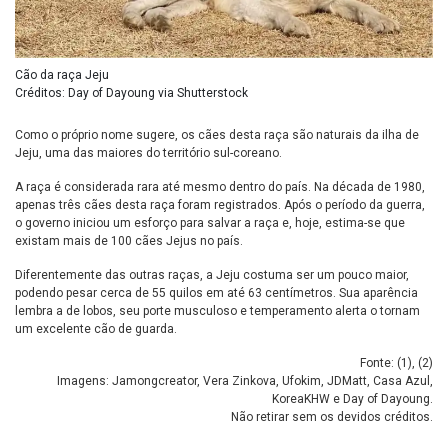
Cão da raça Jeju
Créditos: Day of Dayoung via Shutterstock
Como o próprio nome sugere, os cães desta raça são naturais da ilha de
Jeju, uma das maiores do território sul-coreano.
A raça é considerada rara até mesmo dentro do país. Na década de 1980,
apenas três cães desta raça foram registrados. Após o período da guerra,
o governo iniciou um esforço para salvar a raça e, hoje, estima-se que
existam mais de 100 cães Jejus no país.
Diferentemente das outras raças, a Jeju costuma ser um pouco maior,
podendo pesar cerca de 55 quilos em até 63 centímetros. Sua aparência
lembra a de lobos, seu porte musculoso e temperamento alerta o tornam
um excelente cão de guarda.
Fonte: (
1
), (
2
)
Imagens: Jamongcreator, Vera Zinkova, Ufokim, JDMatt, Casa Azul,
KoreaKHW e Day of Dayoung.
Não retirar sem os devidos créditos.