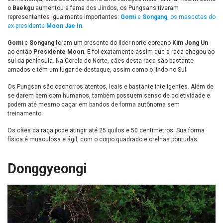
o
Baekgu
aumentou a fama dos Jindos, os Pungsans tiveram
representantes igualmente importantes:
Gomi
e
Songang
, os mascotes do
ex-presidente
Moon Jae In
.
Gomi
e
Songang
foram um presente do líder norte-coreano
Kim Jong Un
ao então
Presidente Moon
. E foi exatamente assim que a raça chegou ao
sul da península. Na Coreia do Norte, cães desta raça são bastante
amados e têm um lugar de destaque, assim como o jindo no Sul.
Os Pungsan são cachorros atentos, leais e bastante inteligentes. Além de
se darem bem com humanos, também possuem senso de coletividade e
podem até mesmo caçar em bandos de forma autônoma sem
treinamento.
Os cães da raça pode atingir até 25 quilos e 50 centímetros. Sua forma
física é musculosa e ágil, com o corpo quadrado e orelhas pontudas.
Donggyeongi