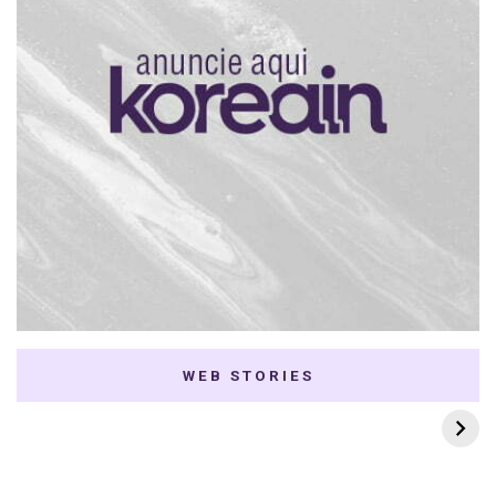
WEB STORIES
7 K-dramas Enemies
Thai Dramas com
to Lovers
First e Khaotung