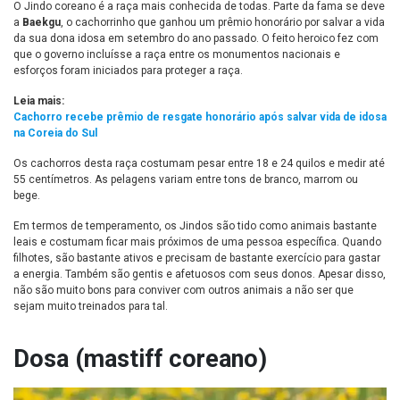
O Jindo coreano é a raça mais conhecida de todas. Parte da fama se deve
a
Baekgu
, o cachorrinho que ganhou um prêmio honorário por salvar a vida
da sua dona idosa em setembro do ano passado. O feito heroico fez com
que o governo incluísse a raça entre os monumentos nacionais e
esforços foram iniciados para proteger a raça.
Leia mais:
Cachorro recebe prêmio de resgate honorário após salvar vida de idosa
na Coreia do Sul
Os cachorros desta raça costumam pesar entre 18 e 24 quilos e medir até
55 centímetros. As pelagens variam entre tons de branco, marrom ou
bege.
Em termos de temperamento, os Jindos são tido como animais bastante
leais e costumam ficar mais próximos de uma pessoa específica. Quando
filhotes, são bastante ativos e precisam de bastante exercício para gastar
a energia. Também são gentis e afetuosos com seus donos. Apesar disso,
não são muito bons para conviver com outros animais a não ser que
sejam muito treinados para tal.
Dosa (mastiff coreano)