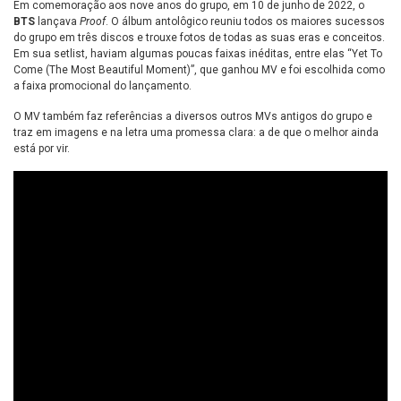
Em comemoração aos nove anos do grupo, em 10 de junho de 2022, o
BTS
lançava
Proof
. O álbum antolôgico reuniu todos os maiores sucessos
do grupo em três discos e trouxe fotos de todas as suas eras e conceitos.
Em sua setlist, haviam algumas poucas faixas inéditas, entre elas “Yet To
Come (The Most Beautiful Moment)”, que ganhou MV e foi escolhida como
a faixa promocional do lançamento.
O MV também faz referências a diversos outros MVs antigos do grupo e
traz em imagens e na letra uma promessa clara: a de que o melhor ainda
está por vir.