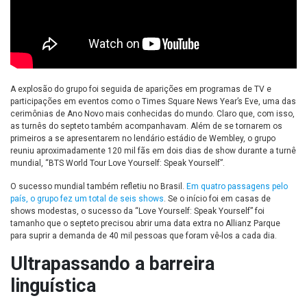
A explosão do grupo foi seguida de aparições em programas de TV e
participações em eventos como o Times Square News Year’s Eve, uma das
cerimônias de Ano Novo mais conhecidas do mundo. Claro que, com isso,
as turnês do septeto também acompanhavam. Além de se tornarem os
primeiros a se apresentarem no lendário estádio de Wembley, o grupo
reuniu aproximadamente 120 mil fãs em dois dias de show durante a turnê
mundial, “BTS World Tour Love Yourself: Speak Yourself”.
O sucesso mundial também refletiu no Brasil.
Em quatro passagens pelo
país, o grupo fez um total de seis shows
. Se o início foi em casas de
shows modestas, o sucesso da “Love Yourself: Speak Yourself” foi
tamanho que o septeto precisou abrir uma data extra no Allianz Parque
para suprir a demanda de 40 mil pessoas que foram vê-los a cada dia.
Ultrapassando a barreira
linguística