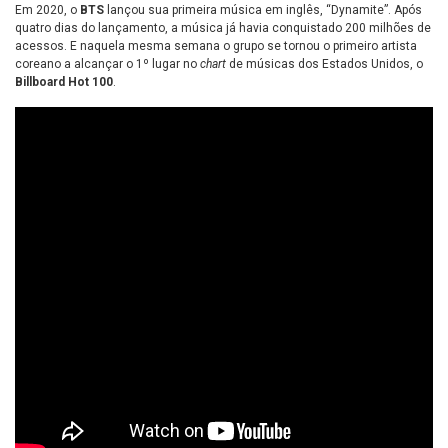
Em 2020, o
BTS
lançou sua primeira música em inglês, “Dynamite”. Após
quatro dias do lançamento, a música já havia conquistado 200 milhões de
acessos. E naquela mesma semana o grupo se tornou o primeiro artista
coreano a alcançar o 1º lugar no
chart
de músicas dos Estados Unidos, o
Billboard Hot 100
.