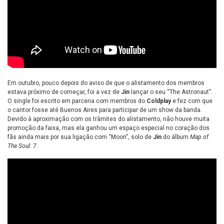
Em outubro, pouco depois do aviso de que o alistamento dos membros
estava próximo de começar, foi a vez de
Jin
lançar o seu “The Astronaut”.
O single foi escrito em parceria com membros do
Coldplay
e fez com que
o cantor fosse até Buenos Aires para participar de um show da banda.
Devido à aproximação com os trâmites do alistamento, não houve muita
promoção da faixa, mas ela ganhou um espaço especial no coração dos
fãs ainda mais por sua ligação com “Moon”, solo de
Jin
do álbum
Map of
The Soul: 7
.