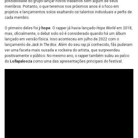
possibilidade do grupo lançar novos trabalhos sem algum de seus
membros. Portanto, o que teremos nos próximos anos é o foco em
projetos e lançamentos solos exaltando os talentos individuais e perfis de
cada membro.
O primeiro deles foi
j-hope
. O rapper já havia lançado
Hope World
em 2018,
mas, oficialmente, o debut solo só é considerado quando há um álbum
lançado em versão física. Isso aconteceu em julho de 2022 com o
lançamento de
Jack In The Box
. Além do seu rap já conhecido, fãs puderam
ver uma faceta mais ousada e rockeira do artista, que surpreendeu
positivamente o público. No mesmo ano, o rapper também subiu ao palco
do
Lollapalooza
como uma das apresentações principais do festival.