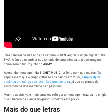
Para celebrar os dez anos de carreira, o
BTS
lançou o single digital “Take
Two”. Além de relembrar sua jornada de uma década, o grupo imagina
como será o futuro junto do
ARMY
.
Apesar da mensagem da
BIGHIT MUSIC
ter feito com que muitos fãs
esperassem que o grupo voltasse aos palcos em 2025,
Bang Si Hyuk
declarou em março que isto não é uma certeza
, já que os planos de
alistamentos dos membros são pessoais.
Mesmo assim, vale mais uma vez reforçar a mensagem trazida no single
que celebrou os 9 anos do grupo: O melhor está por vir.
Mais do que letras