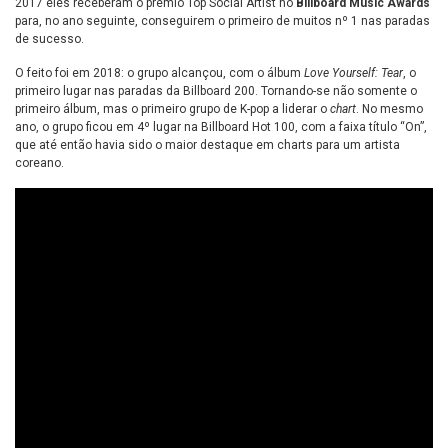
2017 eles receberam o prêmio Top Social Artist no
Billboard Music Awards
para, no ano seguinte, conseguirem o primeiro de muitos nº 1 nas paradas
de sucesso.
O feito foi em 2018: o grupo alcançou, com o álbum
Love Yourself: Tear
, o
primeiro lugar nas paradas da Billboard 200. Tornando-se não somente o
primeiro álbum, mas o primeiro grupo de K-pop a liderar o
chart
. No mesmo
ano, o grupo ficou em 4º lugar na Billboard Hot 100, com a faixa título “On”,
que até então havia sido o maior destaque em charts para um artista
coreano.