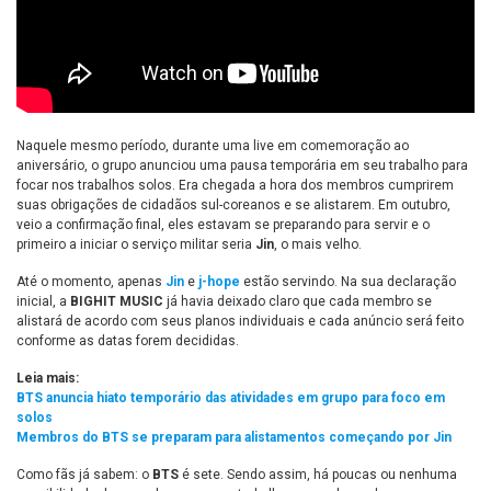
Naquele mesmo período, durante uma live em comemoração ao
aniversário, o grupo anunciou uma pausa temporária em seu trabalho para
focar nos trabalhos solos. Era chegada a hora dos membros cumprirem
suas obrigações de cidadãos sul-coreanos e se alistarem. Em outubro,
veio a confirmação final, eles estavam se preparando para servir e o
primeiro a iniciar o serviço militar seria
Jin
, o mais velho.
Até o momento, apenas
Jin
e
j-hope
estão servindo. Na sua declaração
inicial, a
BIGHIT MUSIC
já havia deixado claro que cada membro se
alistará de acordo com seus planos individuais e cada anúncio será feito
conforme as datas forem decididas.
Leia mais:
BTS anuncia hiato temporário das atividades em grupo para foco em
solos
Membros do BTS se preparam para alistamentos começando por Jin
Como fãs já sabem: o
BTS
é sete. Sendo assim, há poucas ou nenhuma