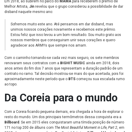
Em 2018, ao subirem no palco do
MAMA
para receberem o prêmio de
Melhor Artista,
Jin
revelou que o grupo considerou a possibilidade de dar
disband naquele mesmo ano:
Sofremos muito este ano. Até pensamos em dar disband, mas
unimos nossos corações novamente e recebemos este prêmio.
Estou feliz que isso levou a um bom resultado. Sou muito grato aos
nossos membros que conseguiram unir seus corações e quero
agradecer aos ARMYs que sempre nos amam.
Com o caminho tornando-se cada vez mais seguro, os sete membros
renovaram seus contratos com a
BIGHIT MUSIC
ainda em 2018, dois
anos antes do fim dos 7 anos que representam a duração padrão de um
contrato no ramo. Tal decisão mostrou-se mais do que acertada, pois foi
aproximadamente neste período que o
BTS
começou sua escalada rumo
ao topo.
Da Coreia para o mundo
Com a Coreia ficando pequena demais, era chegada a hora de explorar o
resto do mundo. Um dos principais termômetros dessa conquista era a
Billboard
. Se em 2015 eles conquistaram uma tímida posição de número
171 no top 200 de álbuns com
The Most Beautiful Moment in Life, Part 2
, em