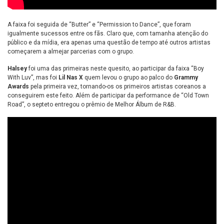
A faixa foi seguida de “Butter” e “Permission to Dance”, que foram
igualmente sucessos entre os fãs. Claro que, com tamanha atenção do
público e da mídia, era apenas uma questão de tempo até outros artistas
começarem a almejar parcerias com o grupo.
Halsey
foi uma das primeiras neste quesito, ao participar da faixa “Boy
With Luv”, mas foi
Lil Nas X
quem levou o grupo ao palco do
Grammy
Awards
pela primeira vez, tornando-os os primeiros artistas coreanos a
conseguirem este feito. Além de participar da performance de “Old Town
Road”, o septeto entregou o prêmio de Melhor Álbum de R&B.