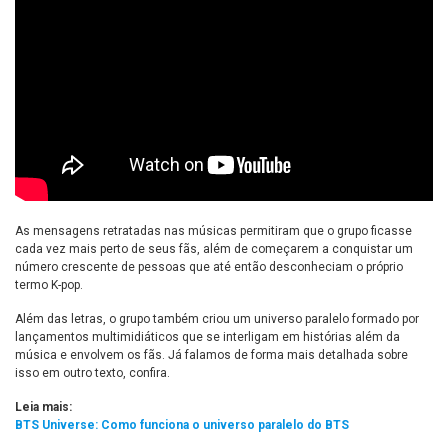
As mensagens retratadas nas músicas permitiram que o grupo ficasse
cada vez mais perto de seus fãs, além de começarem a conquistar um
número crescente de pessoas que até então desconheciam o próprio
termo K-pop.
Além das letras, o grupo também criou um universo paralelo formado por
lançamentos multimidiáticos que se interligam em histórias além da
música e envolvem os fãs. Já falamos de forma mais detalhada sobre
isso em outro texto, confira.
Leia mais:
BTS Universe: Como funciona o universo paralelo do BTS