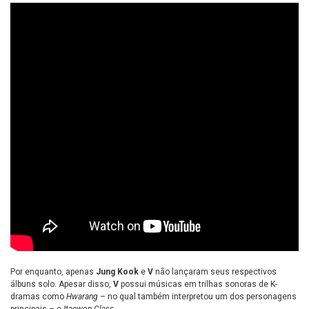
Por enquanto, apenas
Jung Kook
e
V
não lançaram seus respectivos
álbuns solo. Apesar disso,
V
possui músicas em trilhas sonoras de K-
dramas como
Hwarang
– no qual também interpretou um dos personagens