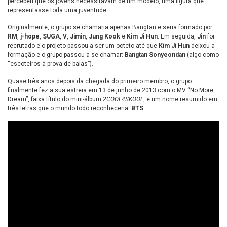
percebeu que os jovens necessitavam de um modelo, uma figura que
representasse toda uma juventude.
Originalmente, o grupo se chamaria apenas Bangtan e seria formado por
RM
,
j-hope
,
SUGA
,
V
,
Jimin
,
Jung Kook
e
Kim Ji Hun
. Em seguida,
Jin
foi
recrutado e o projeto passou a ser um octeto até que
Kim Ji Hun
deixou a
formação e o grupo passou a se chamar:
Bangtan Sonyeondan
(algo como
“escoteiros à prova de balas”).
Quase três anos depois da chegada do primeiro membro, o grupo
finalmente fez a sua estreia em 13 de junho de 2013 com o MV “No More
Dream”, faixa título do mini-álbum
2COOL4SKOOL
, e um nome resumido em
três letras que o mundo todo reconheceria:
BTS
.