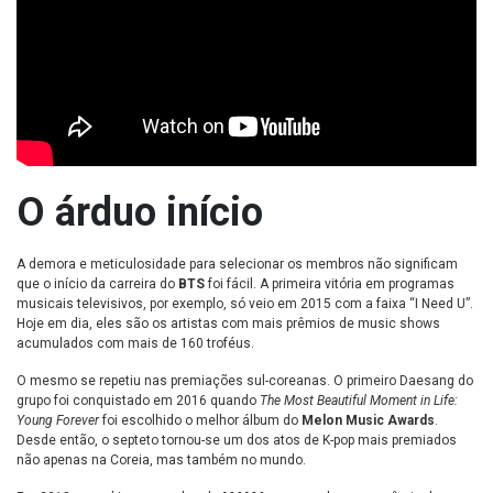
O árduo início
A demora e meticulosidade para selecionar os membros não significam
que o início da carreira do
BTS
foi fácil. A primeira vitória em programas
musicais televisivos, por exemplo, só veio em 2015 com a faixa “I Need U”.
Hoje em dia, eles são os artistas com mais prêmios de music shows
acumulados com mais de 160 troféus.
O mesmo se repetiu nas premiações sul-coreanas. O primeiro Daesang do
grupo foi conquistado em 2016 quando
The Most Beautiful Moment in Life:
Young Forever
foi escolhido o melhor álbum do
Melon Music Awards
.
Desde então, o septeto tornou-se um dos atos de K-pop mais premiados
não apenas na Coreia, mas também no mundo.