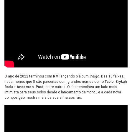
O ano de 2022 terminou com
RM
lançando o álbum
Indigo
. Das 10 faixas,
nada menos que 8 são parcerias com grandes nomes como
Tablo
,
Erykah
Badu
e
Anderson .Paak
, entre outros. O líder escolheu um lado mais
intimista para seus solos desde o lançamento de
mono.
, e a cada nova
composição mostra mais da sua alma aos fãs.