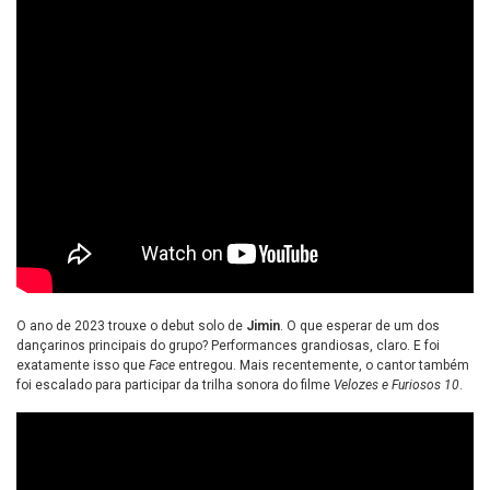
O ano de 2023 trouxe o debut solo de
Jimin
. O que esperar de um dos
dançarinos principais do grupo? Performances grandiosas, claro. E foi
exatamente isso que
Face
entregou. Mais recentemente, o cantor também
foi escalado para participar da trilha sonora do filme
Velozes e Furiosos 10
.