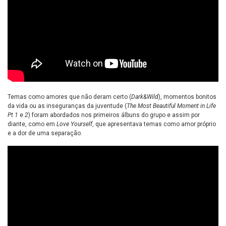
Temas como amores que não deram certo (
Dark&Wild
), momentos bonitos
da vida ou as inseguranças da juventude (
The Most Beautiful Moment in Life
Pt 1
e
2
) foram abordados nos primeiros álbuns do grupo e assim por
diante, como em
Love Yourself
, que apresentava temas como amor próprio
e a dor de uma separação.