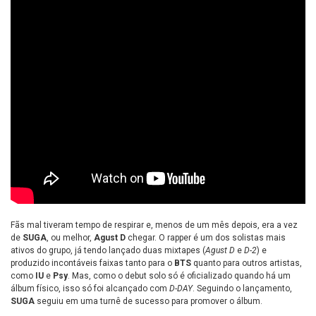
Fãs mal tiveram tempo de respirar e, menos de um mês depois, era a vez
de
SUGA
, ou melhor,
Agust D
chegar. O rapper é um dos solistas mais
ativos do grupo, já tendo lançado duas mixtapes (
Agust D
e
D-2
) e
produzido incontáveis faixas tanto para o
BTS
quanto para outros artistas,
como
IU
e
Psy
. Mas, como o debut solo só é oficializado quando há um
álbum físico, isso só foi alcançado com
D-DAY
. Seguindo o lançamento,
SUGA
seguiu em uma turnê de sucesso para promover o álbum.