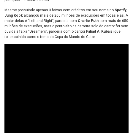
principais – e
Itaewon Class
.
Mesmo possuindo apenas 3 faixas com créditos em seu nome no
Spotify
,
Jung Kook
alcançou mais de 200 milhões de execuções em todas elas. A
maior delas é “Left and Right”, parceria com
Charlie Puth
com mais de 650
milhões de execuções, mas o ponto alto da carreira solo do cantor foi sem
dúvida a faixa “Dreamers”, parceria com o cantor
Fahad Al Kubaisi
que
foi escolhida como o tema da Copa do Mundo do Catar.