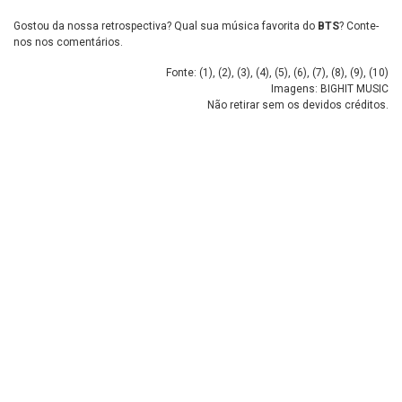
Gostou da nossa retrospectiva? Qual sua música favorita do
BTS
? Conte-
nos nos comentários.
Fonte: (
1
), (
2
), (
3
), (
4
), (
5
), (
6
), (
7
), (
8
), (
9
), (
10
)
Imagens: BIGHIT MUSIC
Não retirar sem os devidos créditos.