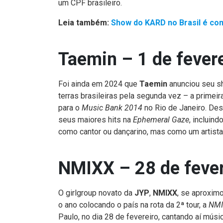
um CPF brasileiro.
Leia também:
Show do KARD no Brasil é co
Taemin – 1 de fever
Foi ainda em 2024 que
Taemin
anunciou seu s
terras brasileiras pela segunda vez – a primei
para o
Music Bank 2014
no Rio de Janeiro. Des
seus maiores hits na
Ephemeral Gaze
, incluin
como cantor ou dançarino, mas como um artista
NMIXX – 28 de fever
O girlgroup novato da
JYP
,
NMIXX
, se aproxim
o ano colocando o país na rota da 2ª tour, a
NMI
Paulo, no dia 28 de fevereiro, cantando aí músi