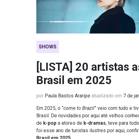
SHOWS
[LISTA] 20 artistas 
Brasil em 2025
por
Paula Bastos Araripe
atualizado em
7 de ja
Em 2025, o “
come to Brazil
” veio com tudo e ti
Brasil. De novidades por aqui até velhos conh
de
k-pop
a atores de
k-dramas
, teve para to
foi esse ano de turistas ilustres por aqui, conf
Brasil em 2025
.