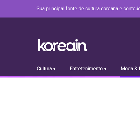
Sua principal fonte de cultura coreana e conte
Cultura ▾
Entretenimento ▾
Moda & L