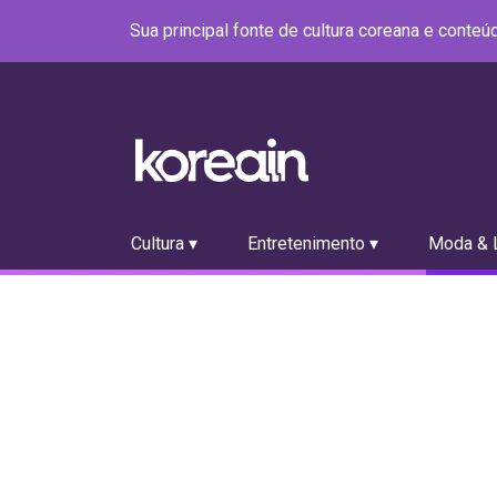
Sua principal fonte de cultura coreana e conte
Cultura ▾
Entretenimento ▾
Moda & L